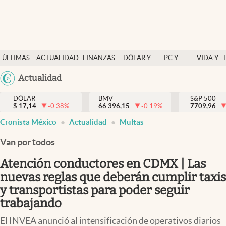
Últimas Noticias
ÚLTIMAS
ACTUALIDAD
FINANZAS
DÓLAR Y
PC Y
VIDA Y
Actualidad
NOTICIAS
Y
MERCADOS
CELULAR
ESTILO
Argentina
Actualidad
Finanzas y economía
ECONOMÍA
España
Dólar y mercados
DÓLAR
BMV
S&P 500
$
17,14
-0.38
%
66.396,15
-0.19
%
México
7709,96
Internacionales
Cronista México
Actualidad
Multas
USA
Opinión
Colombia
Van por todos
Uruguay
Brand Strategy
Atención conductores en CDMX | Las
Pc y celular
nuevas reglas que deberán cumplir taxis
y transportistas para poder seguir
Vida y estilo
trabajando
Tv
El INVEA anunció al intensificación de operativos diarios