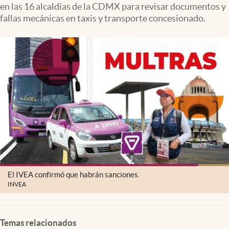
en las 16 alcaldías de la CDMX para revisar documentos y
Clima
fallas mecánicas en taxis y transporte concesionado.
Espiritualidad
Mediakit
abre en nueva pestaña
México
El IVEA confirmó que habrán sanciones.
INVEA
Temas relacionados