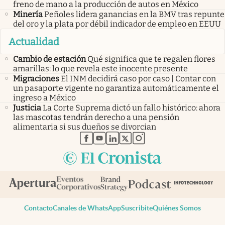
freno de mano a la producción de autos en México
Minería
Peñoles lidera ganancias en la BMV tras repunte
del oro y la plata por débil indicador de empleo en EEUU
Actualidad
Cambio de estación
Qué significa que te regalen flores
amarillas: lo que revela este inocente presente
Migraciones
El INM decidirá caso por caso | Contar con
un pasaporte vigente no garantiza automáticamente el
ingreso a México
Justicia
La Corte Suprema dictó un fallo histórico: ahora
las mascotas tendrán derecho a una pensión
alimentaria si sus dueños se divorcian
abre en nueva pestaña
abre en nueva pestaña
abre en nueva pestaña
abre en nueva pestaña
abre en nueva pestaña
Contacto
Canales de WhatsApp
Suscribite
Quiénes Somos