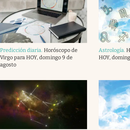
Predicción diaria
.
Horóscopo de
Astrología
.
H
Virgo para HOY, domingo 9 de
HOY, doming
agosto