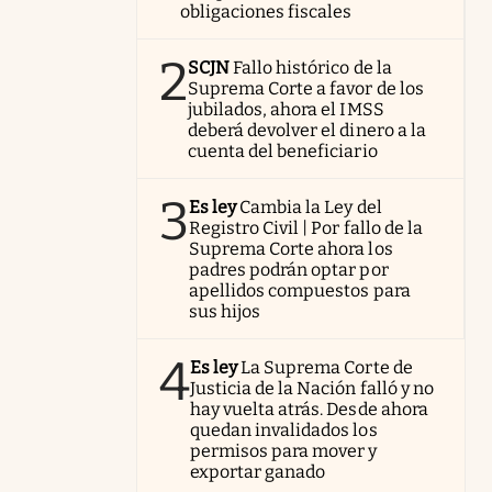
obligaciones fiscales
2
SCJN
Fallo histórico de la
Suprema Corte a favor de los
jubilados, ahora el IMSS
deberá devolver el dinero a la
cuenta del beneficiario
3
Es ley
Cambia la Ley del
Registro Civil | Por fallo de la
Suprema Corte ahora los
padres podrán optar por
apellidos compuestos para
sus hijos
4
Es ley
La Suprema Corte de
Justicia de la Nación falló y no
hay vuelta atrás. Desde ahora
quedan invalidados los
permisos para mover y
exportar ganado