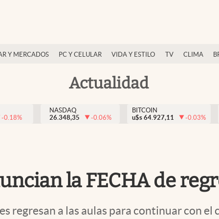
AR Y MERCADOS
PC Y CELULAR
VIDA Y ESTILO
TV
CLIMA
B
Actualidad
NASDAQ
BITCOIN
-0.18
%
26.348,35
-0.06
%
u$s
64.927,11
-0.03
%
ncian la FECHA de regr
tes regresan a las aulas para continuar con el