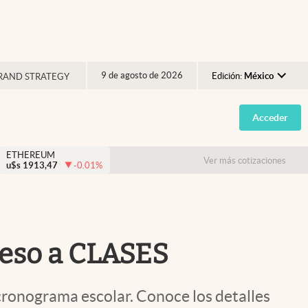
9 de agosto de 2026
Edición:
México
RAND STRATEGY
Argentina
Acceder
España
México
ETHEREUM
Ver más cotizaciones
u$s
1913,47
-0.01
%
USA
Colombia
Uruguay
eso a CLASES
 cronograma escolar. Conoce los detalles