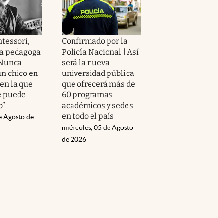
tessori,
Confirmado por la
da pedagoga
Policía Nacional | Así
“Nunca
será la nueva
un chico en
universidad pública
en la que
que ofrecerá más de
e puede
60 programas
o”
académicos y sedes
en todo el país
e Agosto de
miércoles, 05 de Agosto
de 2026