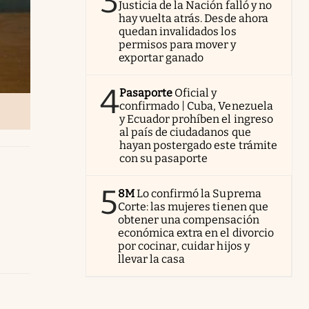
3
Justicia de la Nación falló y no
hay vuelta atrás. Desde ahora
quedan invalidados los
permisos para mover y
exportar ganado
4
Pasaporte
Oficial y
confirmado | Cuba, Venezuela
y Ecuador prohíben el ingreso
al país de ciudadanos que
hayan postergado este trámite
con su pasaporte
5
8M
Lo confirmó la Suprema
Corte: las mujeres tienen que
obtener una compensación
económica extra en el divorcio
por cocinar, cuidar hijos y
llevar la casa