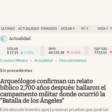
Últimas Noticias
ÚLTIMAS
ACTUALIDAD
FINANZAS
DÓLAR Y
PC Y
VIDA Y
Actualidad
NOTICIAS
Y
MERCADOS
CELULAR
ESTILO
Argentina
Actualidad
Finanzas y economía
ECONOMÍA
España
Dólar y mercados
DÓLAR
BMV
S&P 500
$
17,21
0.00
%
66.525,18
-0.46
%
México
7723,55
Internacionales
Cronista México
Actualidad
Descubrimiento
USA
Opinión
Colombia
Sin precedentes
Uruguay
Brand Strategy
Arqueólogos confirman un relato
Pc y celular
bíblico 2,700 años después: hallaron el
campamento militar donde ocurrió la
Vida y estilo
"Batalla de los Ángeles"
Tv
Este descubrimiento aporta nuevas pruebas que podrían