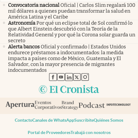
Convocatoria nacional
Oficial | Carlos Slim regalará 100
mil dólares a quienes puedan transformar la salud en
América Latina y el Caribe
Astronomía
Por qué un eclipse total de Sol confirmó lo
que Albert Einstein descubrió con la Teoría de la
Relatividad General y por qué la Corona solar guarda un
secreto
Alerta bancos
Oficial y confirmado | Estados Unidos
endurece préstamos a indocumentados: la medida
impacta a países como de México, Guatemala y El
Salvador, con la mayor presencia de migrantes
indocumentados
abre en nueva pestaña
abre en nueva pestaña
abre en nueva pestaña
abre en nueva pestaña
abre en nueva pestaña
Contacto
Canales de WhatsApp
Suscribite
Quiénes Somos
Portal de Proveedores
Trabajá con nosotros