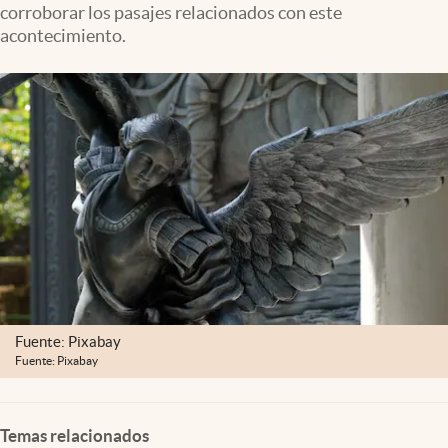
corroborar los pasajes relacionados con este
Clima
acontecimiento.
Espiritualidad
Mediakit
abre en nueva pestaña
México
Fuente: Pixabay
Fuente: Pixabay
Temas relacionados