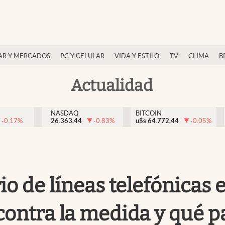
AR Y MERCADOS
PC Y CELULAR
VIDA Y ESTILO
TV
CLIMA
B
Actualidad
NASDAQ
BITCOIN
-0.17
%
26.363,44
-0.83
%
u$s
64.772,44
-0.05
%
io de líneas telefónicas e
contra la medida y qué p