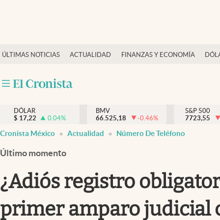
Últimas Noticias
ÚLTIMAS NOTICIAS
ACTUALIDAD
FINANZAS Y ECONOMÍA
DÓL
Actualidad
Finanzas y economía
Dólar y mercados
DÓLAR
BMV
S&P 500
Internacionales
$
17,22
0.04
%
66.525,18
-0.46
%
7723,55
Opinión
Cronista México
Actualidad
Número De Teléfono
Brand Strategy
Último momento
Pc y celular
¿Adiós registro obligator
Vida y estilo
primer amparo judicial 
Tv