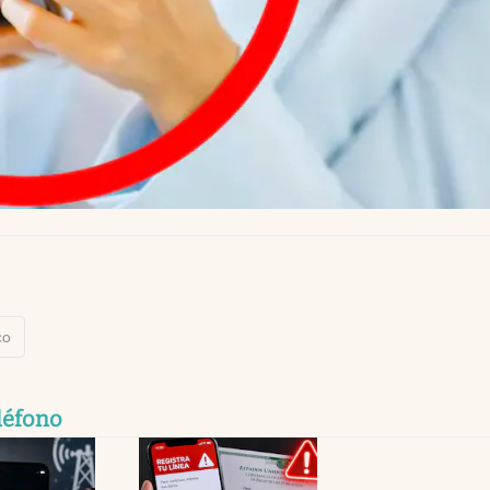
co
léfono