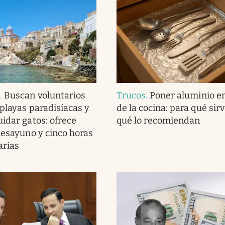
d
.
Buscan voluntarios
Trucos
.
Poner aluminio en
 playas paradisíacas y
de la cocina: para qué sirv
uidar gatos: ofrece
qué lo recomiendan
 desayuno y cinco horas
arias