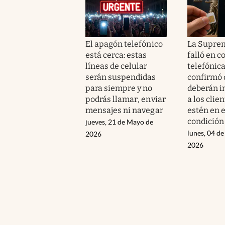
El apagón telefónico
La Supre
está cerca: estas
falló en c
líneas de celular
telefónica
serán suspendidas
confirmó 
para siempre y no
deberán 
podrás llamar, enviar
a los clie
mensajes ni navegar
estén en 
condición
jueves, 21 de Mayo de
lunes, 04 d
2026
2026