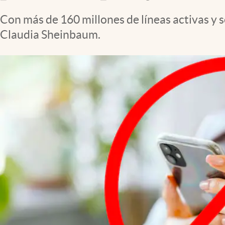
Clima
Con más de 160 millones de líneas activas y s
Espiritualidad
Claudia Sheinbaum.
Mediakit
abre en nueva pestaña