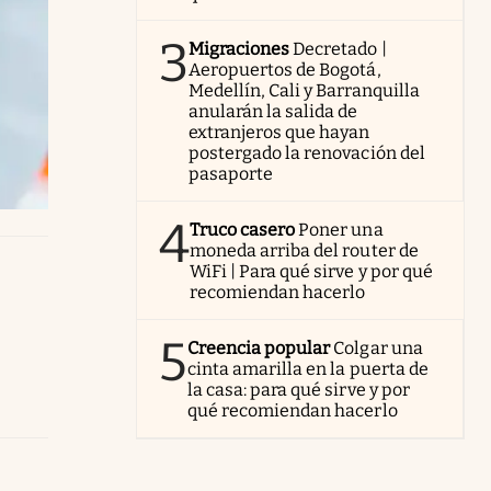
3
Migraciones
Decretado |
Aeropuertos de Bogotá,
Medellín, Cali y Barranquilla
anularán la salida de
extranjeros que hayan
postergado la renovación del
pasaporte
4
Truco casero
Poner una
moneda arriba del router de
WiFi | Para qué sirve y por qué
recomiendan hacerlo
5
Creencia popular
Colgar una
cinta amarilla en la puerta de
la casa: para qué sirve y por
qué recomiendan hacerlo