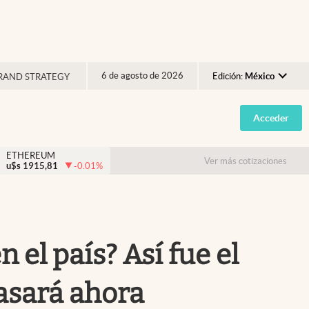
6 de agosto de 2026
Edición:
México
RAND STRATEGY
Argentina
Acceder
España
México
ETHEREUM
Ver más cotizaciones
u$s
1915,81
-0.01
%
USA
Colombia
Uruguay
n el país? Así fue el
asará ahora