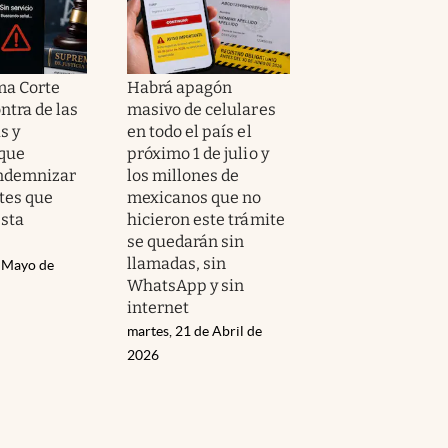
ma Corte
Habrá apagón
ontra de las
masivo de celulares
s y
en todo el país el
que
próximo 1 de julio y
indemnizar
los millones de
ntes que
mexicanos que no
esta
hicieron este trámite
se quedarán sin
llamadas, sin
e Mayo de
WhatsApp y sin
internet
martes, 21 de Abril de
2026