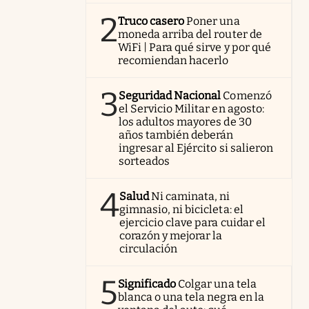
2
Truco casero
Poner una
moneda arriba del router de
WiFi | Para qué sirve y por qué
recomiendan hacerlo
3
Seguridad Nacional
Comenzó
el Servicio Militar en agosto:
los adultos mayores de 30
años también deberán
ingresar al Ejército si salieron
sorteados
4
Salud
Ni caminata, ni
gimnasio, ni bicicleta: el
ejercicio clave para cuidar el
corazón y mejorar la
circulación
5
Significado
Colgar una tela
blanca o una tela negra en la