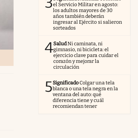
3
el Servicio Militar en agosto:
los adultos mayores de 30
años también deberán
ingresar al Ejército si salieron
sorteados
4
Salud
Ni caminata, ni
gimnasio, ni bicicleta: el
ejercicio clave para cuidar el
corazón y mejorar la
circulación
5
Significado
Colgar una tela
blanca o una tela negra en la
ventana del auto: qué
diferencia tiene y cuál
recomiendan tener