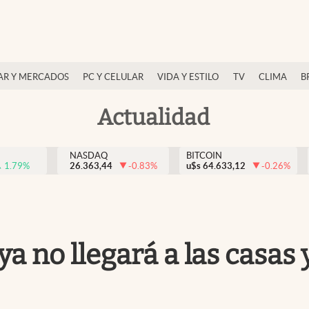
AR Y MERCADOS
PC Y CELULAR
VIDA Y ESTILO
TV
CLIMA
B
Actualidad
NASDAQ
BITCOIN
1.79
%
26.363,44
-0.83
%
u$s
64.633,12
-0.26
%
 ya no llegará a las casas