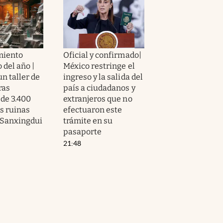
miento
Oficial y confirmado|
 del año |
México restringe el
n taller de
ingreso y la salida del
ras
país a ciudadanos y
 de 3.400
extranjeros que no
s ruinas
efectuaron este
 Sanxingdui
trámite en su
pasaporte
21:48