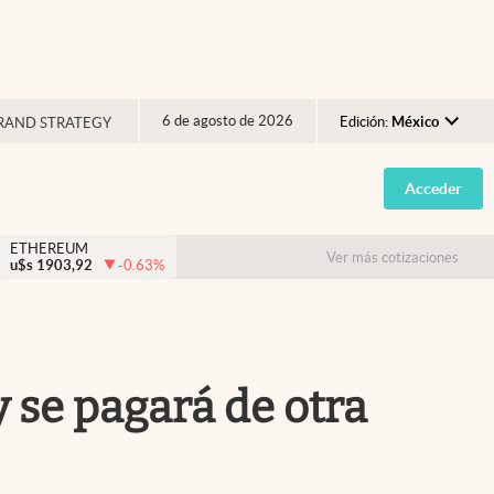
6 de agosto de 2026
Edición:
México
RAND STRATEGY
Argentina
Acceder
España
México
ETHEREUM
Ver más cotizaciones
u$s
1903,92
-0.63
%
USA
Colombia
Uruguay
 y se pagará de otra