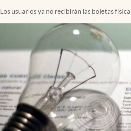
Clima
Los usuarios ya no recibirán las boletas físic
Espiritualidad
Mediakit
abre en nueva pestaña