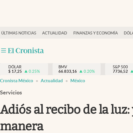
Últimas Noticias
ÚLTIMAS NOTICIAS
ACTUALIDAD
FINANZAS Y ECONOMÍA
DÓL
Actualidad
Finanzas y economía
Dólar y mercados
DÓLAR
BMV
S&P 500
Internacionales
$
17,25
0.25
%
66.833,16
0.20
%
7736,52
Opinión
Cronista México
Actualidad
México
Brand Strategy
Servicios
Pc y celular
Adiós al recibo de la luz:
Vida y estilo
manera
Tv