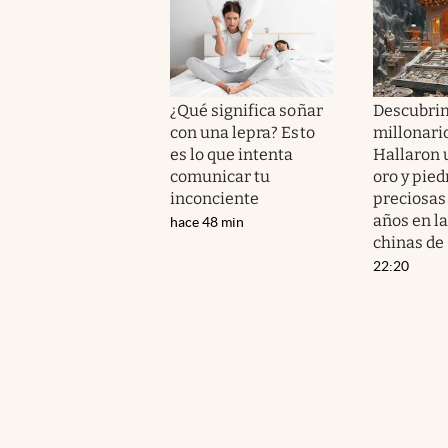
¿Qué significa soñar
Descubri
con una lepra? Esto
millonario
es lo que intenta
Hallaron u
comunicar tu
oro y pied
inconciente
preciosas
años en la
hace 48 min
chinas de
22:20