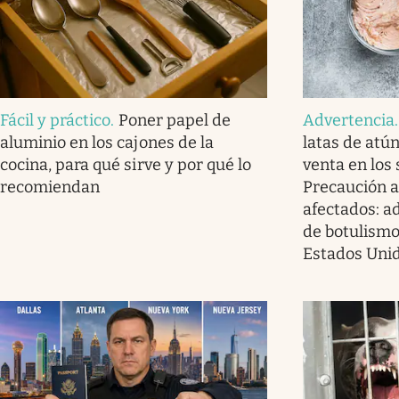
Fácil y práctico
.
Poner papel de
Advertencia
aluminio en los cajones de la
latas de atú
cocina, para qué sirve y por qué lo
venta en los
recomiendan
Precaución a
afectados: a
de botulismo
Estados Uni