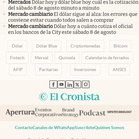
Mercados
Dólar hoy y dólar blue hoy: cuál es la cotización
del sábado 8 de agosto minuto a minuto
Mercado cambiario
El dólar sigue al alza: los errores que
conviene evitar cuando todos salen a comprar
Mercado cambiario
Dólar hoy: a cuánto cotiza el oficial
en los bancos de la City este sábado 8 de agosto
Dólar
Dólar Blue
Criptomonedas
Bitcoin
Fintech
Merval
Quiniela
Calendario de feriados
AFIP
Paritarias
Inversiones
ANSES
abre en nueva pestaña
abre en nueva pestaña
abre en nueva pestaña
abre en nueva pestaña
abre en nueva pestaña
Contacto
Canales de WhatsApp
Suscribite
Quiénes Somos