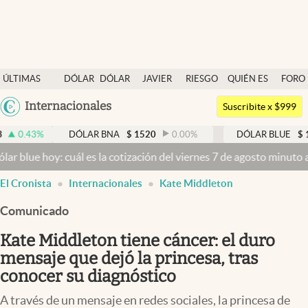
Últimas noticias
ÚLTIMAS
DÓLAR
DÓLAR
JAVIER
RIESGO
QUIÉN ES
FORO
Dólar
NOTICIAS
BLUE
MILEI
PAÍS
QUIÉN
Argentina
Internacionales
Members
Suscribite x $999
España
Economía y Política
DÓLAR BNA
$
1520
0.00
%
DÓLAR BLUE
$
1525
-0.
México
y: cuál es la cotización del viernes 7 de agosto minuto a minuto
Dól
Finanzas y Mercados
USA
El Cronista
Internacionales
Kate Middleton
Mercados Online
Colombia
Uruguay
Comunicado
Negocios
Kate Middleton tiene cáncer: el duro
Columnistas
mensaje que dejó la princesa, tras
Otras secciones
conocer su diagnóstico
Apertura
A través de un mensaje en redes sociales, la princesa de