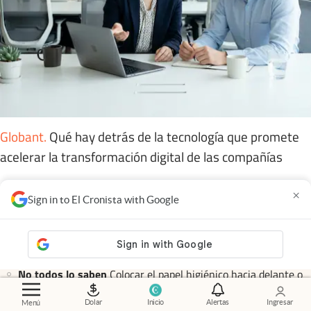
Globant
.
Qué hay detrás de la tecnología que promete
acelerar la transformación digital de las compañías
×
Sign in to El Cronista with Google
Las más leídas
Truco
Ni vinagre ni bicarbonato: el método ideal para eliminar
el sarro concentrado en los orificios de la ducha y evitar
reducir la presión
No todos lo saben
Colocar el papel higiénico hacia delante o
hacia atrás: cuál es la forma correcta y por qué recomiendan
hacerlo solo de esta manera
Dolar
Inicio
Alertas
Ingresar
Menú