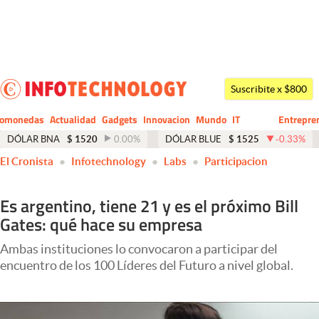
Últimas noticias
Dólar
Suscribite x $800
Members
tomonedas
Actualidad
Gadgets
Innovacion
Mundo
IT
Entrepre
CIO
Business
Economía y Política
DÓLAR BNA
$
1520
0.00
%
DÓLAR BLUE
$
1525
-0.33
%
El Cronista
Infotechnology
Labs
Participacion
Finanzas y Mercados
Mercados Online
Es argentino, tiene 21 y es el próximo Bill
Gates: qué hace su empresa
Negocios
Columnistas
Ambas instituciones lo convocaron a participar del
encuentro de los 100 Líderes del Futuro a nivel global.
Otras secciones
Apertura