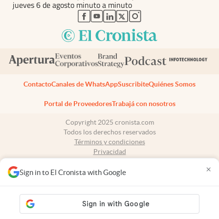
jueves 6 de agosto minuto a minuto
abre en nueva pestaña
abre en nueva pestaña
abre en nueva pestaña
abre en nueva pestaña
abre en nueva pestaña
Contacto
Canales de WhatsApp
Suscribite
Quiénes Somos
Portal de Proveedores
Trabajá con nosotros
Copyright 2025 cronista.com
Todos los derechos reservados
Términos y condiciones
Privacidad
Consentimiento
×
Tel:
+54 11 7078-3270
Sign in to El Cronista with Google
cronista.com
es propiedad de El Cronista Comercial S.A Registro de
propiedad intelectual: 56576959
N° de edición: 10.950 - 7 de agosto de 2026