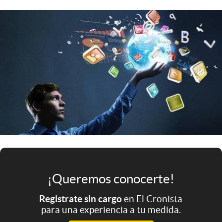
Infotechnology
Clase
Clima
Mundial 2026
Eventos Corporativos
El Cronista Studio
Mediakit
abre en nueva pestaña
Argentina
¡Queremos conocerte!
Registrate sin cargo
en El Cronista
para una experiencia a tu medida.