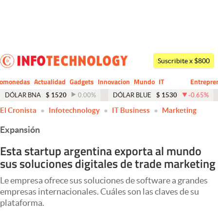
Últimas noticias
Dólar
Suscribite x $800
Members
tomonedas
Actualidad
Gadgets
Innovacion
Mundo
IT
Entrepre
CIO
Business
Economía y Política
DÓLAR BNA
$
1520
0.00
%
DÓLAR BLUE
$
1530
-0.65
%
El Cronista
Infotechnology
IT Business
Marketing
Finanzas y Mercados
Expansión
Mercados Online
Esta startup argentina exporta al mundo
Negocios
sus soluciones digitales de trade marketing
Columnistas
Le empresa ofrece sus soluciones de software a grandes
Otras secciones
empresas internacionales. Cuáles son las claves de su
plataforma.
Apertura