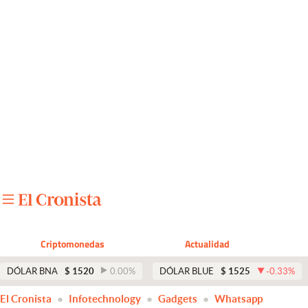
Últimas noticias
Dólar
Members
Economía y Política
Finanzas y Mercados
Mercados Online
Negocios
Columnistas
Criptomonedas
Actualidad
Otras secciones
DÓLAR BNA
$
1520
0.00
%
DÓLAR BLUE
$
1525
-0.33
%
Apertura
El Cronista
Infotechnology
Gadgets
Whatsapp