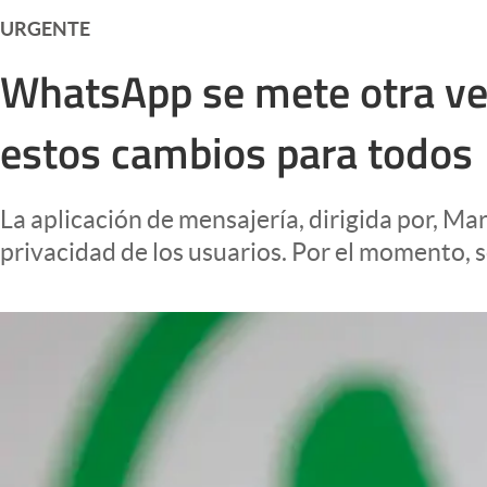
Infotechnology
URGENTE
Clase
WhatsApp se mete otra vez
Clima
estos cambios para todos
Mundial 2026
Eventos Corporativos
La aplicación de mensajería, dirigida por, M
El Cronista Studio
privacidad de los usuarios. Por el momento, 
Mediakit
abre en nueva pestaña