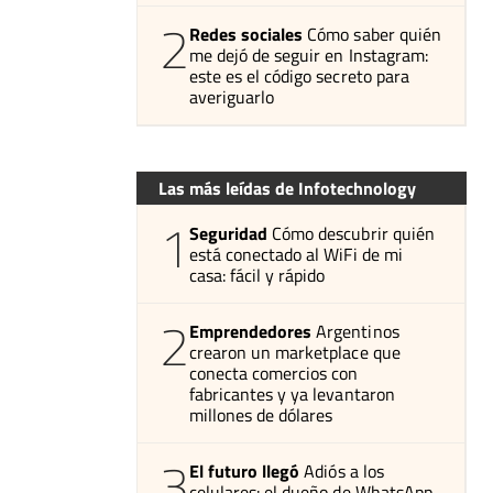
2
Redes sociales
Cómo saber quién
me dejó de seguir en Instagram:
este es el código secreto para
averiguarlo
Las más leídas de Infotechnology
1
Seguridad
Cómo descubrir quién
está conectado al WiFi de mi
casa: fácil y rápido
2
Emprendedores
Argentinos
crearon un marketplace que
conecta comercios con
fabricantes y ya levantaron
millones de dólares
3
El futuro llegó
Adiós a los
celulares: el dueño de WhatsApp