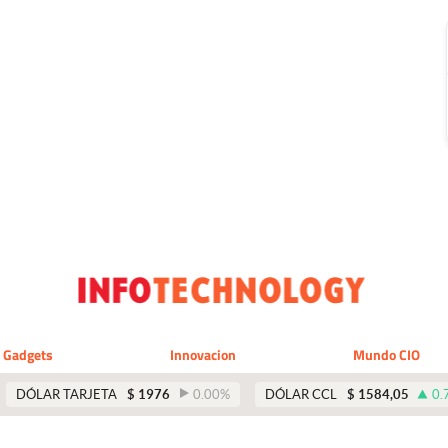
Gadgets
Innovacion
Mundo CIO
DÓLAR TARJETA
$
1976
0.00
%
DÓLAR CCL
$
1584,05
0.