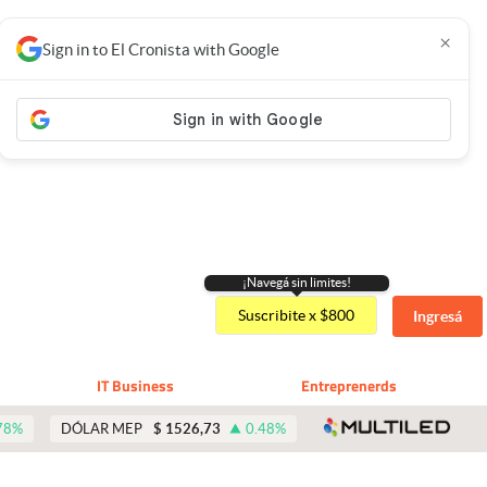
×
Sign in to El Cronista with Google
¡Navegá sin limites!
Suscribite x $800
Ingresá
IT Business
Entreprenerds
abre 
78
%
DÓLAR MEP
$
1526,73
0.48
%