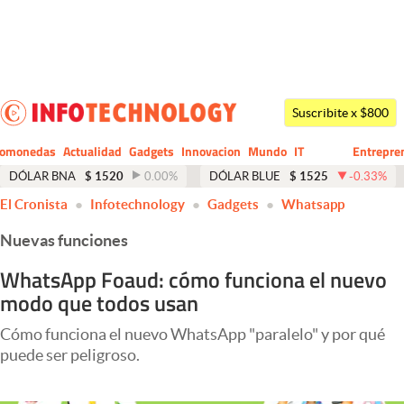
Últimas noticias
Dólar
Suscribite x $800
Members
tomonedas
Actualidad
Gadgets
Innovacion
Mundo
IT
Entrepre
CIO
Business
Economía y Política
DÓLAR BNA
$
1520
0.00
%
DÓLAR BLUE
$
1525
-0.33
%
El Cronista
Infotechnology
Gadgets
Whatsapp
Finanzas y Mercados
Nuevas funciones
Mercados Online
WhatsApp Foaud: cómo funciona el nuevo
Negocios
modo que todos usan
Columnistas
Cómo funciona el nuevo WhatsApp "paralelo" y por qué
Otras secciones
puede ser peligroso.
Apertura