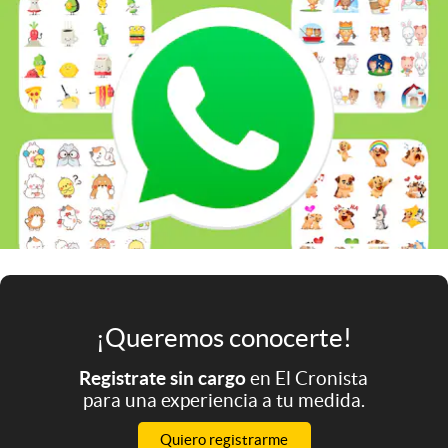
Infotechnology
Clase
Clima
Mundial 2026
Eventos Corporativos
El Cronista Studio
Mediakit
abre en nueva pestaña
Argentina
¡Queremos conocerte!
Registrate sin cargo
en El Cronista
para una experiencia a tu medida.
Quiero registrarme