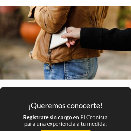
Infotechnology
Clase
Clima
Mundial 2026
Eventos Corporativos
El Cronista Studio
Mediakit
abre en nueva pestaña
Argentina
¡Queremos conocerte!
Registrate sin cargo
en El Cronista
para una experiencia a tu medida.