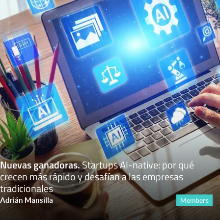
Nuevas ganadoras
.
Startups AI-native: por qué
crecen más rápido y desafían a las empresas
tradicionales
Adrián Mansilla
Members