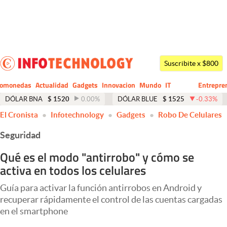
Últimas noticias
Dólar
Suscribite x $800
Members
tomonedas
Actualidad
Gadgets
Innovacion
Mundo
IT
Entrepre
CIO
Business
Economía y Política
DÓLAR BNA
$
1520
0.00
%
DÓLAR BLUE
$
1525
-0.33
%
El Cronista
Infotechnology
Gadgets
Robo De Celulares
Finanzas y Mercados
Seguridad
Mercados Online
Qué es el modo "antirrobo" y cómo se
Negocios
activa en todos los celulares
Columnistas
Guía para activar la función antirrobos en Android y
Otras secciones
recuperar rápidamente el control de las cuentas cargadas
en el smartphone
Apertura