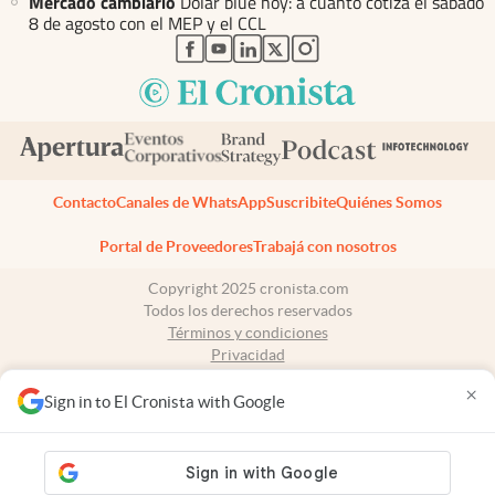
Mercado cambiario
Dólar blue hoy: a cuánto cotiza el sábado
8 de agosto con el MEP y el CCL
abre en nueva pestaña
abre en nueva pestaña
abre en nueva pestaña
abre en nueva pestaña
abre en nueva pestaña
Contacto
Canales de WhatsApp
Suscribite
Quiénes Somos
Portal de Proveedores
Trabajá con nosotros
Copyright 2025 cronista.com
Todos los derechos reservados
Términos y condiciones
Privacidad
Consentimiento
×
Tel:
+54 11 7078-3270
Sign in to El Cronista with Google
cronista.com
es propiedad de El Cronista Comercial S.A Registro de
propiedad intelectual: 56576959
N° de edición: 10.951 - 8 de agosto de 2026