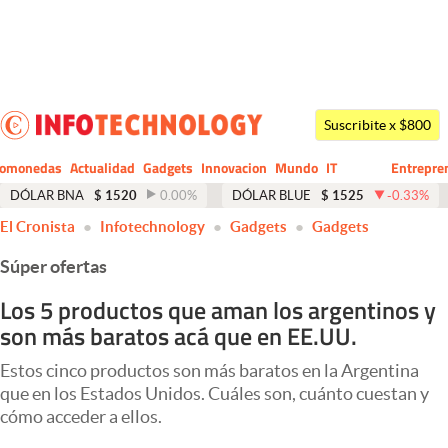
Últimas noticias
Dólar
Suscribite x $800
Members
tomonedas
Actualidad
Gadgets
Innovacion
Mundo
IT
Entrepre
CIO
Business
Economía y Política
DÓLAR BNA
$
1520
0.00
%
DÓLAR BLUE
$
1525
-0.33
%
El Cronista
Infotechnology
Gadgets
Gadgets
Finanzas y Mercados
Súper ofertas
Mercados Online
Los 5 productos que aman los argentinos y
Negocios
son más baratos acá que en EE.UU.
Columnistas
Estos cinco productos son más baratos en la Argentina
Otras secciones
que en los Estados Unidos. Cuáles son, cuánto cuestan y
cómo acceder a ellos.
Apertura