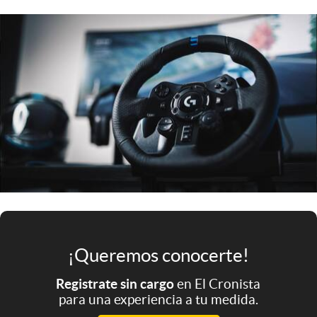
Infotechnology
Clase
Clima
Mundial 2026
Eventos Corporativos
El Cronista Studio
Mediakit
abre en nueva pestaña
Argentina
¡Queremos conocerte!
Registrate sin cargo
en El Cronista
para una experiencia a tu medida.