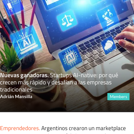
Nuevas ganadoras
.
Startups AI-native: por qué
crecen más rápido y desafían a las empresas
tradicionales
Adrián Mansilla
Members
Emprendedores
.
Argentinos crearon un marketplace