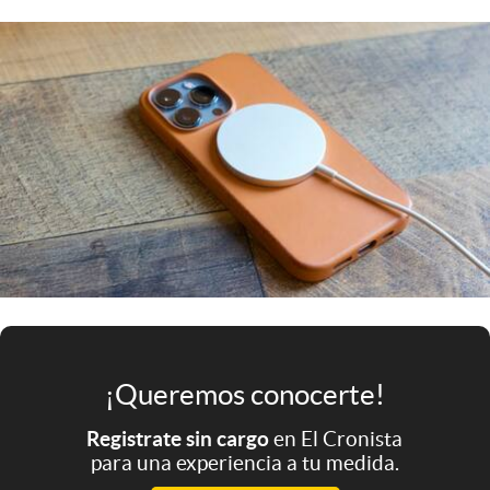
Infotechnology
Clase
Clima
Mundial 2026
Eventos Corporativos
El Cronista Studio
Mediakit
abre en nueva pestaña
Argentina
¡Queremos conocerte!
Registrate sin cargo
en El Cronista
para una experiencia a tu medida.