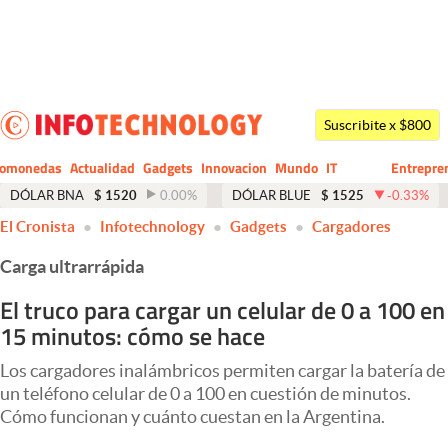
Últimas noticias
Dólar
Suscribite x $800
Members
tomonedas
Actualidad
Gadgets
Innovacion
Mundo
IT
Entrepre
CIO
Business
Economía y Política
DÓLAR BNA
$
1520
0.00
%
DÓLAR BLUE
$
1525
-0.33
%
El Cronista
Infotechnology
Gadgets
Cargadores
Finanzas y Mercados
Carga ultrarrápida
Mercados Online
El truco para cargar un celular de 0 a 100 en
Negocios
15 minutos: cómo se hace
Columnistas
Los cargadores inalámbricos permiten cargar la batería de
Otras secciones
un teléfono celular de 0 a 100 en cuestión de minutos.
Cómo funcionan y cuánto cuestan en la Argentina.
Apertura