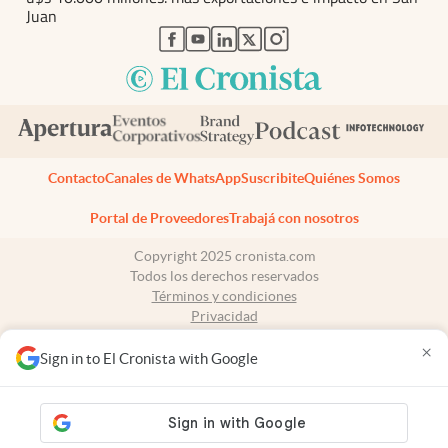
Juan
abre en nueva pestaña
abre en nueva pestaña
abre en nueva pestaña
abre en nueva pestaña
abre en nueva pestaña
Contacto
Canales de WhatsApp
Suscribite
Quiénes Somos
Portal de Proveedores
Trabajá con nosotros
Copyright 2025 cronista.com
Todos los derechos reservados
Términos y condiciones
Privacidad
Consentimiento
×
Tel:
+54 11 7078-3270
Sign in to El Cronista with Google
cronista.com
es propiedad de El Cronista Comercial S.A Registro de
propiedad intelectual: 56576959
N° de edición: 10.950 - 7 de agosto de 2026