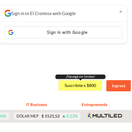
×
Sign in to El Cronista with Google
¡Navegá sin limites!
Suscribite x $800
Ingresá
IT Business
Entreprenerds
abre 
30
%
DÓLAR MEP
$
1521,52
0.23
%