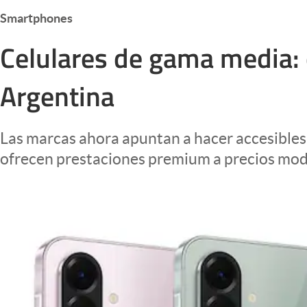
Infotechnology
Smartphones
Clase
Celulares de gama media:
Clima
Argentina
Mundial 2026
Eventos Corporativos
Las marcas ahora apuntan a hacer accesibles
El Cronista Studio
ofrecen prestaciones premium a precios mo
Mediakit
abre en nueva pestaña