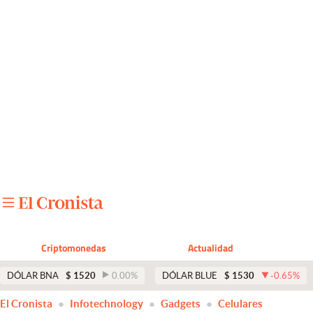
Últimas noticias
Dólar
Members
Economía y Política
Finanzas y Mercados
Mercados Online
Negocios
Columnistas
Criptomonedas
Actualidad
Otras secciones
DÓLAR BNA
$
1520
0.00
%
DÓLAR BLUE
$
1530
-0.65
%
Apertura
El Cronista
Infotechnology
Gadgets
Celulares