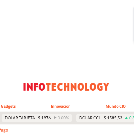
Gadgets
Innovacion
Mundo CIO
DÓLAR TARJETA
$
1976
0.00
%
DÓLAR CCL
$
1585,52
0.
Pago