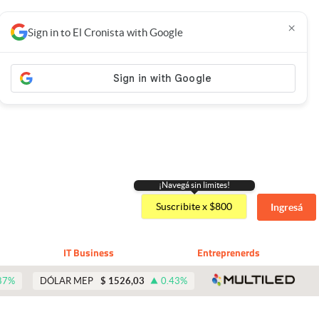
×
Sign in to El Cronista with Google
¡Navegá sin limites!
Suscribite x $800
Ingresá
IT Business
Entreprenerds
abre 
87
%
DÓLAR MEP
$
1526,03
0.43
%