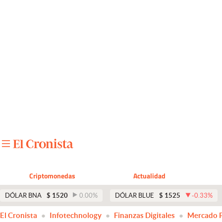
Últimas noticias
Dólar
Members
Economía y Política
Finanzas y Mercados
Mercados Online
Negocios
Columnistas
Criptomonedas
Actualidad
Otras secciones
DÓLAR BNA
$
1520
0.00
%
DÓLAR BLUE
$
1525
-0.33
%
Apertura
El Cronista
Infotechnology
Finanzas Digitales
Mercado 