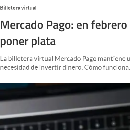
Infotechnology
Billetera virtual
Clase
Mercado Pago: en febrero v
Clima
poner plata
Mundial 2026
Eventos Corporativos
La billetera virtual Mercado Pago mantiene 
El Cronista Studio
necesidad de invertir dinero. Cómo funciona
Mediakit
abre en nueva pestaña