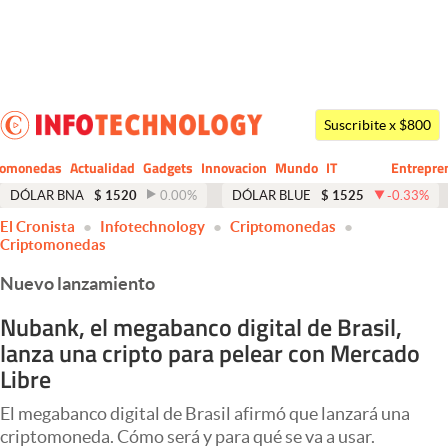
Últimas noticias
Dólar
Suscribite x $800
Members
tomonedas
Actualidad
Gadgets
Innovacion
Mundo
IT
Entrepre
CIO
Business
Economía y Política
DÓLAR BNA
$
1520
0.00
%
DÓLAR BLUE
$
1525
-0.33
%
El Cronista
Infotechnology
Criptomonedas
Finanzas y Mercados
Criptomonedas
Mercados Online
Nuevo lanzamiento
Negocios
Nubank, el megabanco digital de Brasil,
lanza una cripto para pelear con Mercado
Columnistas
Libre
Otras secciones
El megabanco digital de Brasil afirmó que lanzará una
Apertura
criptomoneda. Cómo será y para qué se va a usar.