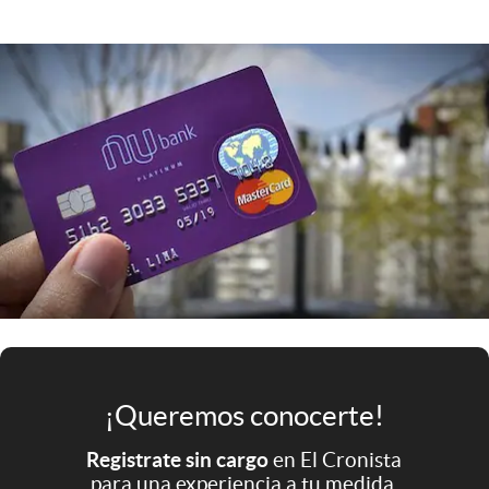
Infotechnology
Clase
Clima
Mundial 2026
Eventos Corporativos
El Cronista Studio
Mediakit
abre en nueva pestaña
Argentina
¡Queremos conocerte!
Registrate sin cargo
en El Cronista
para una experiencia a tu medida.