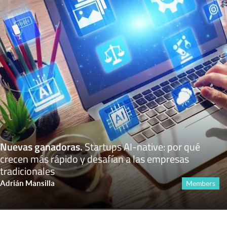
Nuevas ganadoras
.
Startups AI-native: por qué
crecen más rápido y desafían a las empresas
tradicionales
Adrián Mansilla
Members