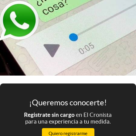
Infotechnology
Clase
Clima
Mundial 2026
Eventos Corporativos
El Cronista Studio
Mediakit
abre en nueva pestaña
Argentina
¡Queremos conocerte!
Registrate sin cargo
en El Cronista
para una experiencia a tu medida.
Quiero registrarme