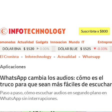
Últimas noticias
Dólar
Suscribite x $800
Members
tomonedas
Actualidad
Gadgets
Innovacion
Mundo
IT
Entrepre
CIO
Business
Economía y Política
DÓLAR BNA
$
1520
0.00
%
DÓLAR BLUE
$
1525
-0.33
%
El Cronista
Infotechnology
Actualidad
Whatsapp
Finanzas y Mercados
Aplicaciones
Mercados Online
WhatsApp cambia los audios: cómo es el
Negocios
truco para que sean más fáciles de escuchar
Columnistas
Paso a paso, cómo escuchar audios en segundo plano en
Otras secciones
WhatsApp sin interrupciones.
Apertura