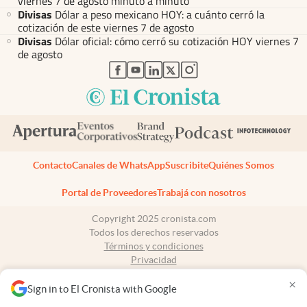
viernes 7 de agosto minuto a minuto
Divisas
Dólar a peso mexicano HOY: a cuánto cerró la
cotización de este viernes 7 de agosto
Divisas
Dólar oficial: cómo cerró su cotización HOY viernes 7
de agosto
abre en nueva pestaña
abre en nueva pestaña
abre en nueva pestaña
abre en nueva pestaña
abre en nueva pestaña
Contacto
Canales de WhatsApp
Suscribite
Quiénes Somos
Portal de Proveedores
Trabajá con nosotros
Copyright 2025 cronista.com
Todos los derechos reservados
Términos y condiciones
Privacidad
Consentimiento
×
Tel:
+54 11 7078-3270
Sign in to El Cronista with Google