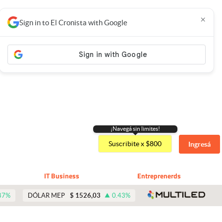
×
Sign in to El Cronista with Google
¡Navegá sin limites!
Suscribite x $800
Ingresá
IT Business
Entreprenerds
abre 
87
%
DÓLAR MEP
$
1526,03
0.43
%