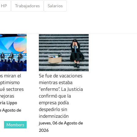
HP
Trabajadores
Salarios
s miran el
Se fue de vacaciones
optimismo
mientras estaba
qué sectores
“enfermo”. La Justicia
mejoras
confirmó que la
empresa podía
ria Lippo
despedirlo sin
e Agosto de
indemnización
jueves, 06 de Agosto de
Members
2026