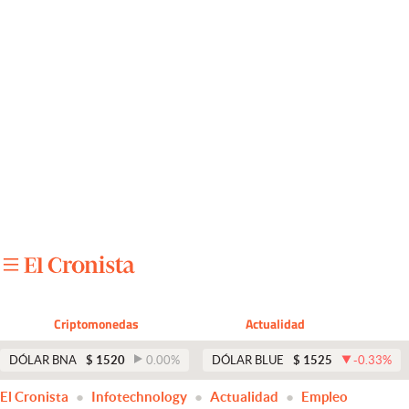
Últimas noticias
Dólar
Members
Economía y Política
Finanzas y Mercados
Mercados Online
Negocios
Columnistas
Criptomonedas
Actualidad
Otras secciones
DÓLAR BNA
$
1520
0.00
%
DÓLAR BLUE
$
1525
-0.33
%
Apertura
El Cronista
Infotechnology
Actualidad
Empleo