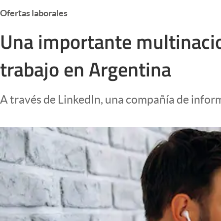
Infotechnology
Ofertas laborales
Clase
Una importante multinaci
Clima
trabajo en Argentina
Mundial 2026
Eventos Corporativos
A través de LinkedIn, una compañía de inform
El Cronista Studio
Mediakit
abre en nueva pestaña