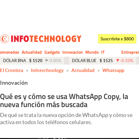
Últimas noticias
Dólar
Suscribite x $800
Members
tomonedas
Actualidad
Gadgets
Innovacion
Mundo
IT
Entrepre
CIO
Business
Economía y Política
DÓLAR BNA
$
1520
0.00
%
DÓLAR BLUE
$
1525
-0.33
%
El Cronista
Infotechnology
Actualidad
Whatsapp
Finanzas y Mercados
Innovación
Mercados Online
Qué es y cómo se usa WhatsApp Copy, la
Negocios
nueva función más buscada
Columnistas
De qué se trata la nueva opción de WhatsApp y cómo se
Otras secciones
activa en todos los teléfonos celulares.
Apertura