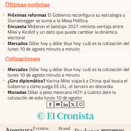
Últimas noticias
Próximas reformas
El Gobierno reconfigura su estrategia y
Sturzenegger se suma a la Mesa Política
Encuesta
Midieron el balotaje 2027: mínima ventaja entre
Milei y Kicillof y un dato que puede cambiar la dinámica
electoral
Mercados
Dólar hoy y dólar blue hoy: cuál es la cotización del
lunes 10 de agosto minuto a minuto
Cotizaciones
Mercados
Dólar hoy y dólar blue hoy: cuál es la cotización del
lunes 10 de agosto minuto a minuto
¿Giro diplomático?
Karina Milei viajará a China: qué busca el
Gobierno y cómo juega EE.UU., el tercero en discordia
Monedas
Dólar a peso mexicano HOY: a cuánto abre la
cotización de este lunes 10 de agosto
abre en nueva pestaña
abre en nueva pestaña
abre en nueva pestaña
abre en nueva pestaña
abre en nueva pestaña