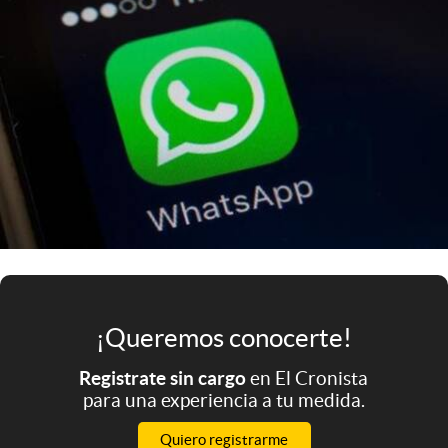
Infotechnology
Clase
Clima
Mundial 2026
Eventos Corporativos
El Cronista Studio
Mediakit
abre en nueva pestaña
Argentina
¡Queremos conocerte!
Registrate sin cargo
en El Cronista
para una experiencia a tu medida.
Quiero registrarme