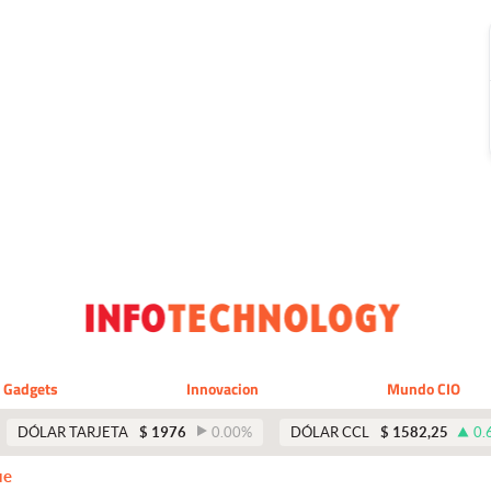
Gadgets
Innovacion
Mundo CIO
DÓLAR TARJETA
$
1976
0.00
%
DÓLAR CCL
$
1582,25
0.
ue