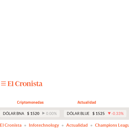
Últimas noticias
Dólar
Members
Economía y Política
Finanzas y Mercados
Mercados Online
Negocios
Columnistas
Criptomonedas
Actualidad
Otras secciones
DÓLAR BNA
$
1520
0.00
%
DÓLAR BLUE
$
1525
-0.33
%
Apertura
El Cronista
Infotechnology
Actualidad
Champions Leag