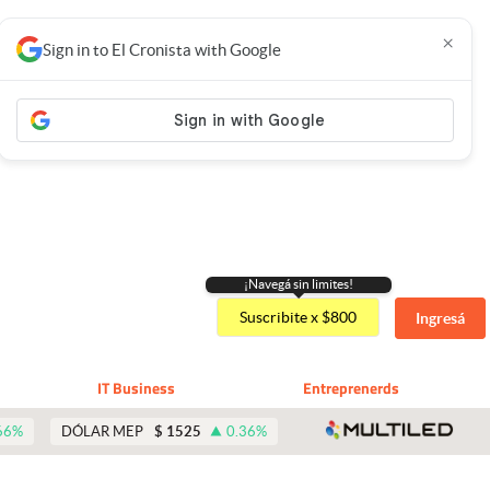
×
Sign in to El Cronista with Google
¡Navegá sin limites!
Suscribite x $800
Ingresá
IT Business
Entreprenerds
abre 
66
%
DÓLAR MEP
$
1525
0.36
%