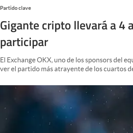
Infotechnology
Partido clave
Clase
Gigante cripto llevará a 
Clima
participar
Mundial 2026
Eventos Corporativos
El Exchange OKX, uno de los sponsors del equ
El Cronista Studio
ver el partido más atrayente de los cuartos 
Mediakit
abre en nueva pestaña