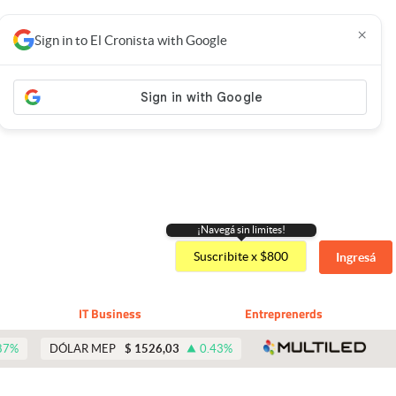
×
Sign in to El Cronista with Google
¡Navegá sin limites!
Suscribite x $800
Ingresá
IT Business
Entreprenerds
abre 
87
%
DÓLAR MEP
$
1526,03
0.43
%