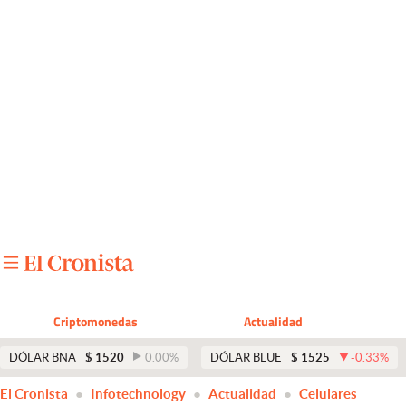
Últimas noticias
Dólar
Members
Economía y Política
Finanzas y Mercados
Mercados Online
Negocios
Columnistas
Criptomonedas
Actualidad
Otras secciones
DÓLAR BNA
$
1520
0.00
%
DÓLAR BLUE
$
1525
-0.33
%
Apertura
El Cronista
Infotechnology
Actualidad
Celulares