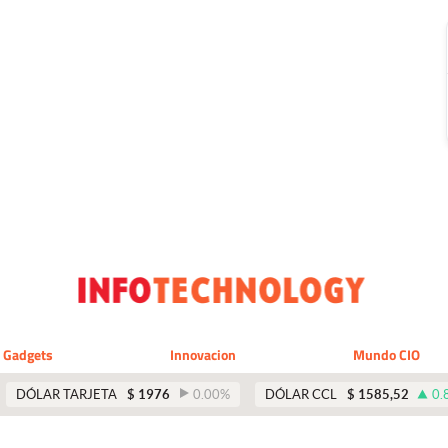
Gadgets
Innovacion
Mundo CIO
DÓLAR TARJETA
$
1976
0.00
%
DÓLAR CCL
$
1585,52
0.