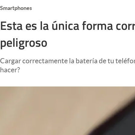
Infotechnology
Smartphones
Clase
Esta es la única forma cor
Clima
peligroso
Mundial 2026
Eventos Corporativos
Cargar correctamente la batería de tu teléfo
El Cronista Studio
hacer?
Mediakit
abre en nueva pestaña