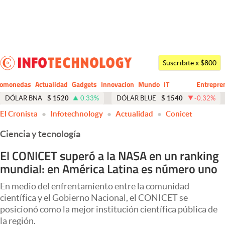
Últimas noticias
Dólar
Suscribite x $800
Members
tomonedas
Actualidad
Gadgets
Innovacion
Mundo
IT
Entrepre
CIO
Business
Economía y Política
DÓLAR BNA
$
1520
0.33
%
DÓLAR BLUE
$
1540
-0.32
%
El Cronista
Infotechnology
Actualidad
Conicet
Finanzas y Mercados
Ciencia y tecnología
Mercados Online
El CONICET superó a la NASA en un ranking
Negocios
mundial: en América Latina es número uno
Columnistas
En medio del enfrentamiento entre la comunidad
Otras secciones
científica y el Gobierno Nacional, el CONICET se
posicionó como la mejor institución científica pública de
Apertura
la región.