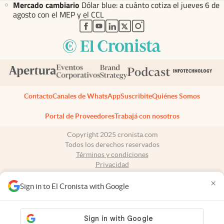
Mercado cambiario
Dólar blue: a cuánto cotiza el jueves 6 de
agosto con el MEP y el CCL
abre en nueva pestaña
abre en nueva pestaña
abre en nueva pestaña
abre en nueva pestaña
abre en nueva pestaña
Contacto
Canales de WhatsApp
Suscribite
Quiénes Somos
Portal de Proveedores
Trabajá con nosotros
Copyright 2025 cronista.com
Todos los derechos reservados
Términos y condiciones
Privacidad
Consentimiento
×
Tel:
+54 11 7078-3270
Sign in to El Cronista with Google
cronista.com
es propiedad de El Cronista Comercial S.A Registro de
propiedad intelectual: 56576959