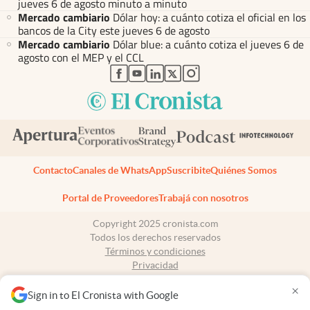
jueves 6 de agosto minuto a minuto
Mercado cambiario
Dólar hoy: a cuánto cotiza el oficial en los
bancos de la City este jueves 6 de agosto
Mercado cambiario
Dólar blue: a cuánto cotiza el jueves 6 de
agosto con el MEP y el CCL
abre en nueva pestaña
abre en nueva pestaña
abre en nueva pestaña
abre en nueva pestaña
abre en nueva pestaña
Contacto
Canales de WhatsApp
Suscribite
Quiénes Somos
Portal de Proveedores
Trabajá con nosotros
Copyright 2025 cronista.com
Todos los derechos reservados
Términos y condiciones
Privacidad
Consentimiento
×
Tel:
+54 11 7078-3270
Sign in to El Cronista with Google