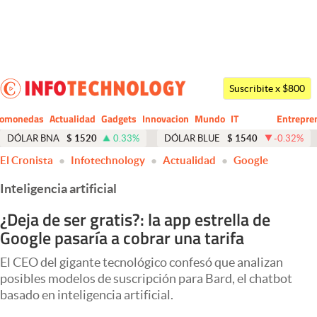
Últimas noticias
Dólar
Suscribite x $800
Members
tomonedas
Actualidad
Gadgets
Innovacion
Mundo
IT
Entrepre
CIO
Business
Economía y Política
DÓLAR BNA
$
1520
0.33
%
DÓLAR BLUE
$
1540
-0.32
%
El Cronista
Infotechnology
Actualidad
Google
Finanzas y Mercados
Inteligencia artificial
Mercados Online
¿Deja de ser gratis?: la app estrella de
Negocios
Google pasaría a cobrar una tarifa
Columnistas
El CEO del gigante tecnológico confesó que analizan
Otras secciones
posibles modelos de suscripción para Bard, el chatbot
basado en inteligencia artificial.
Apertura