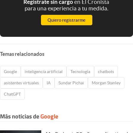
Registrate sin cargo
en El Cronista
para una experiencia a tu medida.
Quiero registrarme
Temas relacionados
Google
inteligencia artificial
Tecnología
chatbots
asistentes virtuales
IA
Sundar Pichai
Morgan Stanley
ChatGPT
Más noticias de
Google