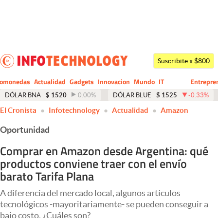
Últimas noticias
Dólar
Suscribite x $800
Members
tomonedas
Actualidad
Gadgets
Innovacion
Mundo
IT
Entrepre
CIO
Business
Economía y Política
DÓLAR BNA
$
1520
0.00
%
DÓLAR BLUE
$
1525
-0.33
%
El Cronista
Infotechnology
Actualidad
Amazon
Finanzas y Mercados
Oportunidad
Mercados Online
Comprar en Amazon desde Argentina: qué
Negocios
productos conviene traer con el envío
Columnistas
barato Tarifa Plana
Otras secciones
A diferencia del mercado local, algunos artículos
tecnológicos -mayoritariamente- se pueden conseguir a
Apertura
bajo costo. ¿Cuáles son?