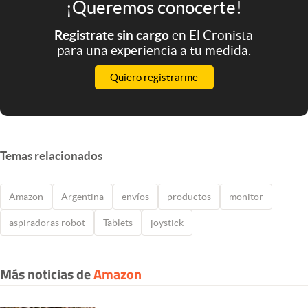
¡Queremos conocerte!
Registrate sin cargo
en El Cronista
para una experiencia a tu medida.
Quiero registrarme
Temas relacionados
Amazon
Argentina
envíos
productos
monitor
aspiradoras robot
Tablets
joystick
Más noticias de
Amazon