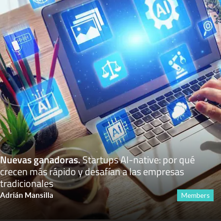
Nuevas ganadoras
.
Startups AI-native: por qué
crecen más rápido y desafían a las empresas
tradicionales
Adrián Mansilla
Members