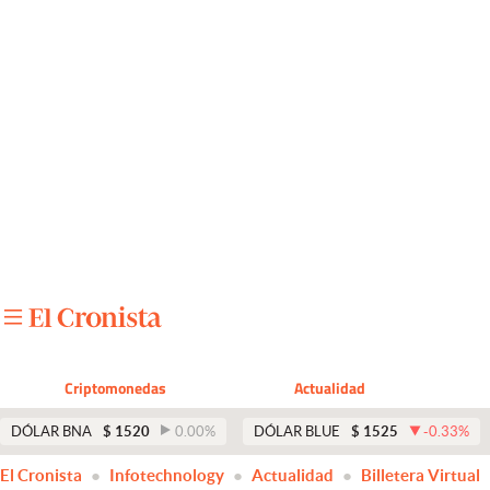
Últimas noticias
Dólar
Members
Economía y Política
Finanzas y Mercados
Mercados Online
Negocios
Columnistas
Criptomonedas
Actualidad
Otras secciones
DÓLAR BNA
$
1520
0.00
%
DÓLAR BLUE
$
1525
-0.33
%
Apertura
El Cronista
Infotechnology
Actualidad
Billetera Virtual