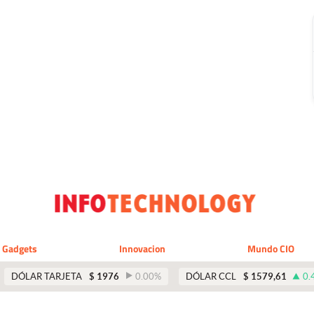
Gadgets
Innovacion
Mundo CIO
DÓLAR TARJETA
$
1976
0.00
%
DÓLAR CCL
$
1579,61
0.