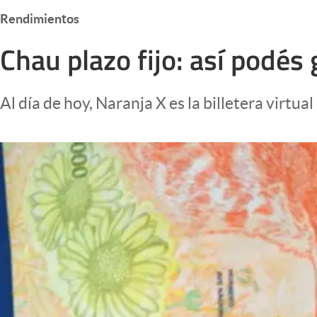
Infotechnology
Rendimientos
Clase
Chau plazo fijo: así podés 
Clima
Mundial 2026
Al día de hoy, Naranja X es la billetera virt
Eventos Corporativos
El Cronista Studio
Mediakit
abre en nueva pestaña