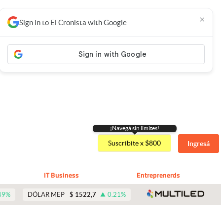
×
Sign in to El Cronista with Google
¡Navegá sin limites!
Suscribite x $800
Ingresá
IT Business
Entreprenerds
abre 
49
%
DÓLAR MEP
$
1522,7
0.21
%