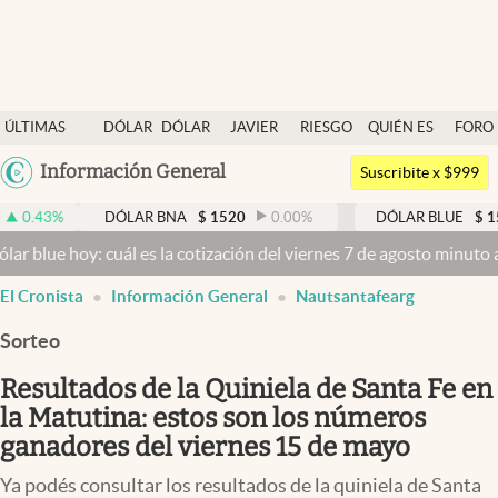
Últimas noticias
ÚLTIMAS
DÓLAR
DÓLAR
JAVIER
RIESGO
QUIÉN ES
FORO
Dólar
NOTICIAS
BLUE
MILEI
PAÍS
QUIÉN
Argentina
Información General
Members
Suscribite x $999
España
Economía y Política
DÓLAR BNA
$
1520
0.00
%
DÓLAR BLUE
$
1525
-0.3
México
y: cuál es la cotización del viernes 7 de agosto minuto a minuto
Dól
Finanzas y Mercados
USA
El Cronista
Información General
Nautsantafearg
Mercados Online
Colombia
Uruguay
Sorteo
Negocios
Resultados de la Quiniela de Santa Fe en
Columnistas
la Matutina: estos son los números
Otras secciones
ganadores del viernes 15 de mayo
Apertura
Ya podés consultar los resultados de la quiniela de Santa