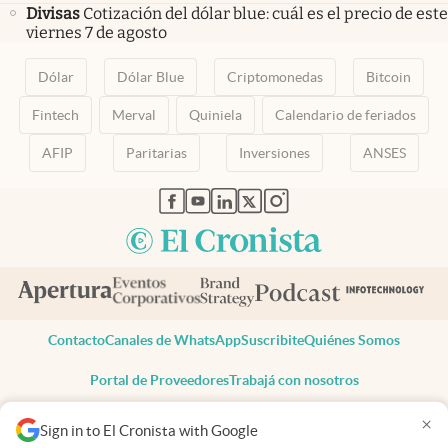
Divisas
Cotización del dólar blue: cuál es el precio de este
viernes 7 de agosto
Dólar
Dólar Blue
Criptomonedas
Bitcoin
Fintech
Merval
Quiniela
Calendario de feriados
AFIP
Paritarias
Inversiones
ANSES
abre en nueva pestaña
abre en nueva pestaña
abre en nueva pestaña
abre en nueva pestaña
abre en nueva pestaña
Contacto
Canales de WhatsApp
Suscribite
Quiénes Somos
Portal de Proveedores
Trabajá con nosotros
Copyright 2025 cronista.com
×
Sign in to El Cronista with Google
Todos los derechos reservados