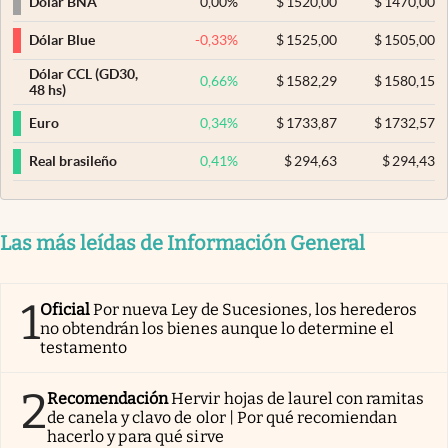
0,00
%
$
1520,00
$
1470,00
Dólar BNA
-0,33
%
$
1525,00
$
1505,00
Dólar Blue
Dólar CCL (GD30,
0,66
%
$
1582,29
$
1580,15
48 hs)
0,34
%
$
1733,87
$
1732,57
Euro
0,41
%
$
294,63
$
294,43
Real brasileño
Las más leídas de Información General
1
Oficial
Por nueva Ley de Sucesiones, los herederos
no obtendrán los bienes aunque lo determine el
testamento
2
Recomendación
Hervir hojas de laurel con ramitas
de canela y clavo de olor | Por qué recomiendan
hacerlo y para qué sirve