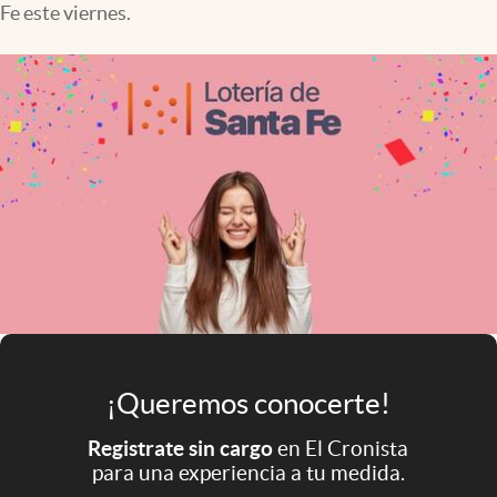
Fe este viernes.
Infotechnology
Clase
Clima
Mundial 2026
Eventos Corporativos
El Cronista Studio
Mediakit
abre en nueva pestaña
Argentina
¡Queremos conocerte!
Registrate sin cargo
en El Cronista
para una experiencia a tu medida.