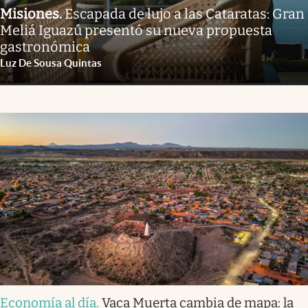
Misiones
.
Escapada de lujo a las Cataratas: Gran
Meliá Iguazú presentó su nueva propuesta
gastronómica
Luz De Sousa Quintas
Economía al día
.
Vaca Muerta cambia de mapa: la