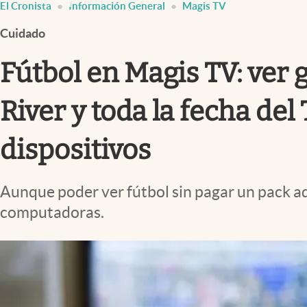
El Cronista
Información General
Magis TV
Infotechnology
Cuidado
Clase
Clima
Fútbol en Magis TV: ver 
Mundial 2026
River y toda la fecha de
Eventos Corporativos
El Cronista Studio
dispositivos
Mediakit
Aunque poder ver fútbol sin pagar un pack adi
abre en nueva pestaña
computadoras.