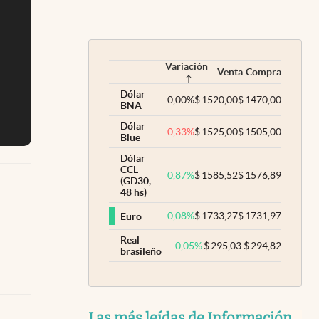
Variación
Venta
Compra
Dólar
0,00
%
$
1520,00
$
1470,00
BNA
Dólar
-0,33
%
$
1525,00
$
1505,00
Blue
Dólar
CCL
0,87
%
$
1585,52
$
1576,89
(GD30,
48 hs)
0,08
%
$
1733,27
$
1731,97
Euro
Real
0,05
%
$
295,03
$
294,82
brasileño
Las más leídas de Información