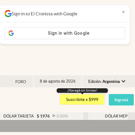
×
Sign in to El Cronista with Google
8 de agosto de 2026
Edición:
Argentina
FORO
¡Navegá sin limites!
Argentina
Suscribite x $999
Ingresá
España
México
ARJETA
$
1976
0.00
%
DÓLAR MEP
$
1526,03
USA
Colombia