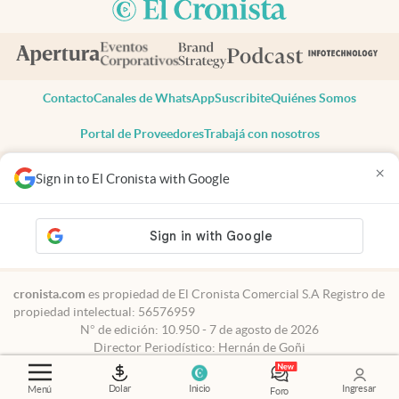
Contacto
Canales de WhatsApp
Suscribite
Quiénes Somos
Portal de Proveedores
Trabajá con nosotros
Copyright 2025 cronista.com
×
Sign in to El Cronista with Google
Todos los derechos reservados
Términos y condiciones
Privacidad
Consentimiento
Tel:
+54 11 7078-3270
cronista.com
es propiedad de El Cronista Comercial S.A Registro de
propiedad intelectual: 56576959
N° de edición: 10.950 - 7 de agosto de 2026
Director Periodístico: Hernán de Goñi
Dolar
Inicio
Ingresar
Menú
Foro