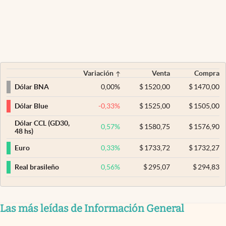
Variación
Venta
Compra
0,00
%
$
1520,00
$
1470,00
Dólar BNA
-0,33
%
$
1525,00
$
1505,00
Dólar Blue
Dólar CCL (GD30,
0,57
%
$
1580,75
$
1576,90
48 hs)
0,33
%
$
1733,72
$
1732,27
Euro
0,56
%
$
295,07
$
294,83
Real brasileño
Las más leídas de Información General