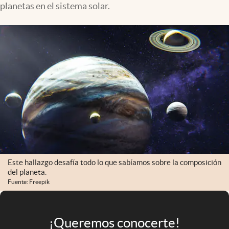
planetas en el sistema solar.
Infotechnology
Clase
Clima
Mundial 2026
Eventos Corporativos
El Cronista Studio
Mediakit
abre en nueva pestaña
Argentina
Este hallazgo desafía todo lo que sabíamos sobre la composición
del planeta.
Fuente: Freepik
¡Queremos conocerte!