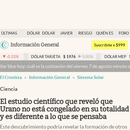
Últimas noticias
ÚLTIMAS
DÓLAR
DÓLAR
JAVIER
RIESGO
QUIÉN ES
FORO
Dólar
NOTICIAS
BLUE
MILEI
PAÍS
QUIÉN
Argentina
Información General
Members
Suscribite x $999
España
Economía y Política
DÓLAR TARJETA
$
1976
0.00
%
DÓLAR MEP
$
1523,92
México
: cuál es la cotización del viernes 7 de agosto minuto a minuto
Dóla
Finanzas y Mercados
USA
El Cronista
Información General
Sistema Solar
Mercados Online
Colombia
Uruguay
Ciencia
Negocios
El estudio científico que reveló que
Columnistas
Urano no está congelado en su totalidad
Otras secciones
y es diferente a lo que se pensaba
Apertura
Este descubrimiento podría revelar la formación de otros