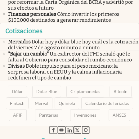
por reformar la Carta Orgánica del BCRA y advirtió por
sus efectos a futuro
Finanzas personales
Cómo invertir los primeros
$100.000 destinados a generar rendimientos
Cotizaciones
Mercados
Dólar hoy y dólar blue hoy: cuál es la cotización
del viernes 7 de agosto minuto a minuto
"Bajar un cambio"
Un exdirector del FMI señaló qué le
falta al Gobierno para consolidar el rumbo económico
Divisas
Doble impulso para el peso mexicano: la
sorpresa laboral en EEUU y la calma inflacionaria
redefinen el tipo de cambio
Dólar
Dólar Blue
Criptomonedas
Bitcoin
Fintech
Merval
Quiniela
Calendario de feriados
AFIP
Paritarias
Inversiones
ANSES
abre en nueva pestaña
abre en nueva pestaña
abre en nueva pestaña
abre en nueva pestaña
abre en nueva pestaña