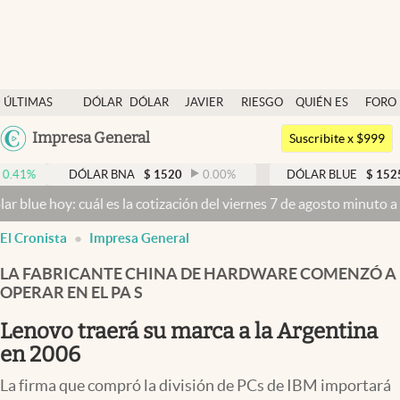
Últimas noticias
ÚLTIMAS
DÓLAR
DÓLAR
JAVIER
RIESGO
QUIÉN ES
FORO
Dólar
NOTICIAS
BLUE
MILEI
PAÍS
QUIÉN
Argentina
Impresa General
Members
Suscribite x $999
España
Economía y Política
DÓLAR BNA
$
1520
0.00
%
DÓLAR BLUE
$
1525
-0.33
México
 cuál es la cotización del viernes 7 de agosto minuto a minuto
Dólar
Finanzas y Mercados
USA
El Cronista
Impresa General
Mercados Online
Colombia
Uruguay
LA FABRICANTE CHINA DE HARDWARE COMENZÓ A
Negocios
OPERAR EN EL PA S
Columnistas
Lenovo traerá su marca a la Argentina
Otras secciones
en 2006
Apertura
La firma que compró la división de PCs de IBM importará