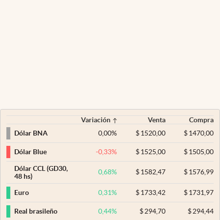
Variación
Venta
Compra
0,00
%
$
1520,00
$
1470,00
Dólar BNA
-0,33
%
$
1525,00
$
1505,00
Dólar Blue
Dólar CCL (GD30,
0,68
%
$
1582,47
$
1576,99
48 hs)
0,31
%
$
1733,42
$
1731,97
Euro
0,44
%
$
294,70
$
294,44
Real brasileño