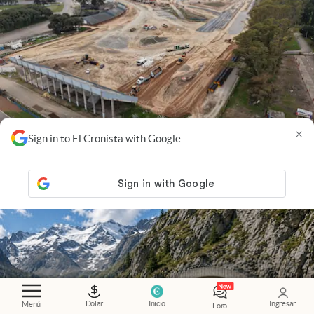
×
Sign in to El Cronista with Google
Cambios
.
La megaobra que cambia el Autódromo y
busca traer la Fórmula 1 de vuelta a la Argentina
Dolar
Inicio
Ingresar
Menú
Foro