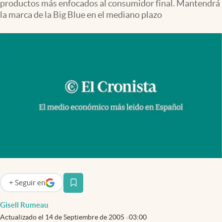
productos más enfocados al consumidor final. Mantendrá
Infotechnology
la marca de la Big Blue en el mediano plazo
Clase
Clima
Mundial 2026
Eventos Corporativos
El Cronista Studio
Mediakit
abre en nueva pestaña
Argentina
+
Seguir
en
abre en nueva pestaña
Gisell Rumeau
Actualizado el
14 de Septiembre de 2005
03:00