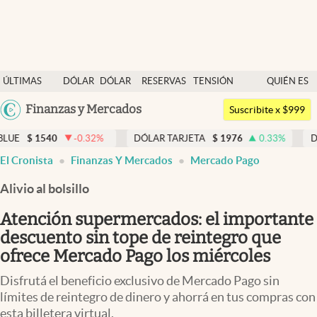
Últimas noticias
ÚLTIMAS
DÓLAR
DÓLAR
RESERVAS
TENSIÓN
QUIÉN ES
Dólar
NOTICIAS
BLUE
BCRA
GEOPOLÍTICA
QUIÉN
Argentina
Finanzas y Mercados
Members
Suscribite x $999
España
Economía y Política
-0.32
%
DÓLAR TARJETA
$
1976
0.33
%
DÓLAR MEP
México
El Cronista
Finanzas Y Mercados
Mercado Pago
Finanzas y Mercados
USA
Alivio al bolsillo
Mercados Online
Colombia
Uruguay
Atención supermercados: el importante
Negocios
descuento sin tope de reintegro que
Columnistas
ofrece Mercado Pago los miércoles
Otras secciones
Disfrutá el beneficio exclusivo de Mercado Pago sin
límites de reintegro de dinero y ahorrá en tus compras con
Apertura
esta billetera virtual.