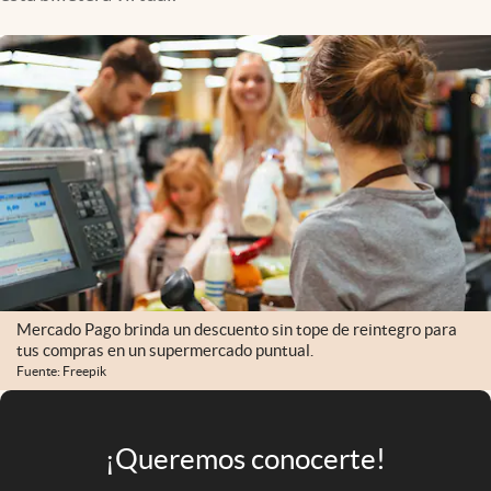
Infotechnology
Clase
Clima
Mundial 2026
Eventos Corporativos
El Cronista Studio
Mediakit
abre en nueva pestaña
Argentina
Mercado Pago brinda un descuento sin tope de reintegro para
tus compras en un supermercado puntual.
Fuente: Freepik
¡Queremos conocerte!