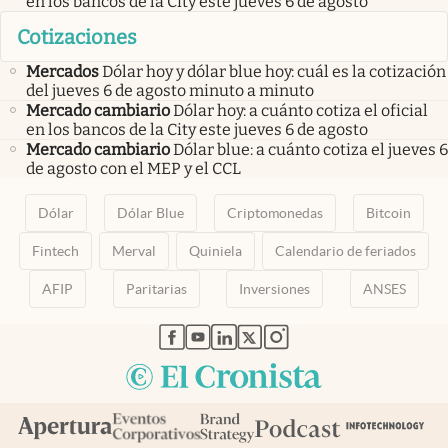
en los bancos de la City este jueves 6 de agosto
Cotizaciones
Mercados
Dólar hoy y dólar blue hoy: cuál es la cotización
del jueves 6 de agosto minuto a minuto
Mercado cambiario
Dólar hoy: a cuánto cotiza el oficial
en los bancos de la City este jueves 6 de agosto
Mercado cambiario
Dólar blue: a cuánto cotiza el jueves 6
de agosto con el MEP y el CCL
Dólar
Dólar Blue
Criptomonedas
Bitcoin
Fintech
Merval
Quiniela
Calendario de feriados
AFIP
Paritarias
Inversiones
ANSES
abre en nueva pestaña
abre en nueva pestaña
abre en nueva pestaña
abre en nueva pestaña
abre en nueva pestaña