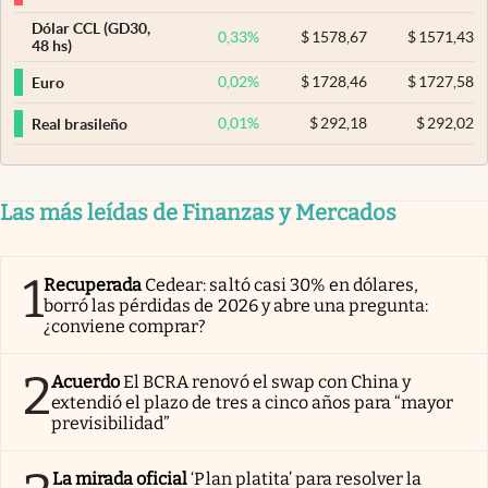
Dólar CCL (GD30,
0,33
%
$
1578,67
$
1571,43
48 hs)
0,02
%
$
1728,46
$
1727,58
Euro
0,01
%
$
292,18
$
292,02
Real brasileño
Las más leídas de Finanzas y Mercados
1
Recuperada
Cedear: saltó casi 30% en dólares,
borró las pérdidas de 2026 y abre una pregunta:
¿conviene comprar?
2
Acuerdo
El BCRA renovó el swap con China y
extendió el plazo de tres a cinco años para “mayor
previsibilidad”
La mirada oficial
‘Plan platita’ para resolver la