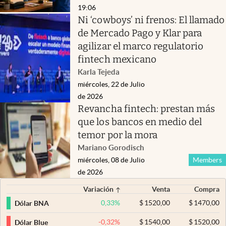
19:06
Ni ‘cowboys’ ni frenos: El llamado
de Mercado Pago y Klar para
agilizar el marco regulatorio
fintech mexicano
Karla Tejeda
miércoles, 22 de Julio
de 2026
Revancha fintech: prestan más
que los bancos en medio del
temor por la mora
Mariano Gorodisch
miércoles, 08 de Julio
Members
de 2026
Variación
Venta
Compra
0,33
%
$
1520,00
$
1470,00
Dólar BNA
-0,32
%
$
1540,00
$
1520,00
Dólar Blue