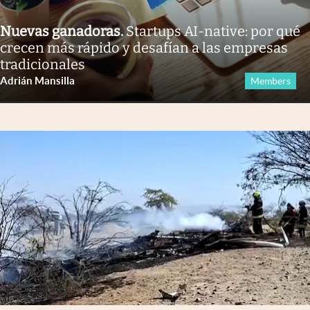
Nuevas ganadoras
.
Startups AI-native: por qué
crecen más rápido y desafían a las empresas
tradicionales
Adrián Mansilla
Members