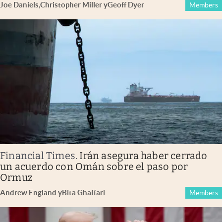
Joe Daniels
,
Christopher Miller
y
Geoff Dyer
Members
Financial Times
.
Irán asegura haber cerrado
un acuerdo con Omán sobre el paso por
Ormuz
Andrew England
y
Bita Ghaffari
Members