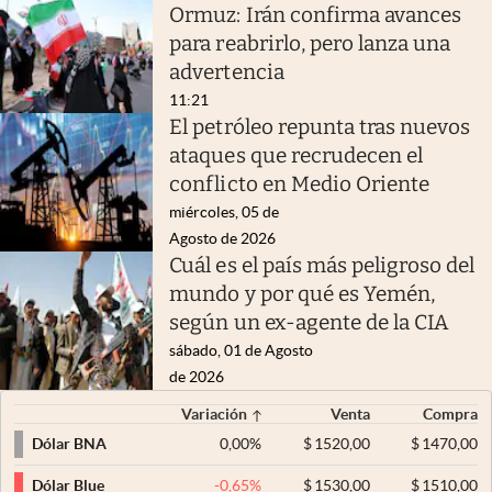
Ormuz: Irán confirma avances
para reabrirlo, pero lanza una
advertencia
11:21
El petróleo repunta tras nuevos
ataques que recrudecen el
conflicto en Medio Oriente
miércoles, 05 de
Agosto de 2026
Cuál es el país más peligroso del
mundo y por qué es Yemén,
según un ex-agente de la CIA
sábado, 01 de Agosto
de 2026
Variación
Venta
Compra
0,00
%
$
1520,00
$
1470,00
Dólar BNA
-0,65
%
$
1530,00
$
1510,00
Dólar Blue