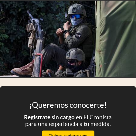
Infotechnology
Clase
Clima
Mundial 2026
Eventos Corporativos
El Cronista Studio
Mediakit
abre en nueva pestaña
Argentina
¡Queremos conocerte!
Registrate sin cargo
en El Cronista
para una experiencia a tu medida.
Quiero registrarme