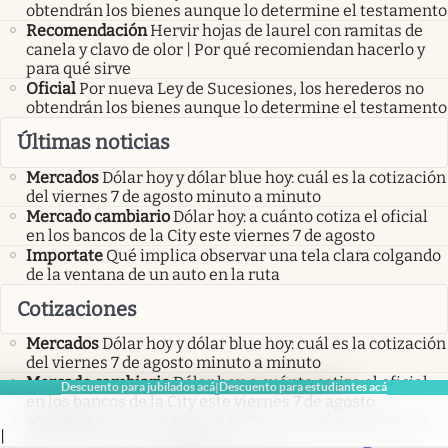
obtendrán los bienes aunque lo determine el testamento
Recomendación
Hervir hojas de laurel con ramitas de
canela y clavo de olor | Por qué recomiendan hacerlo y
para qué sirve
Oficial
Por nueva Ley de Sucesiones, los herederos no
obtendrán los bienes aunque lo determine el testamento
Últimas noticias
Mercados
Dólar hoy y dólar blue hoy: cuál es la cotización
del viernes 7 de agosto minuto a minuto
Mercado cambiario
Dólar hoy: a cuánto cotiza el oficial
en los bancos de la City este viernes 7 de agosto
Importate
Qué implica observar una tela clara colgando
de la ventana de un auto en la ruta
Cotizaciones
Mercados
Dólar hoy y dólar blue hoy: cuál es la cotización
del viernes 7 de agosto minuto a minuto
Mercado cambiario
Dólar hoy: a cuánto cotiza el oficial
Descuento para jubilados acá
Descuento para estudiantes acá
|
en los bancos de la City este viernes 7 de agosto
Mercado
Precio del DÓLAR HOY: así cerró la cotización
|
de este jueves 6 de agosto