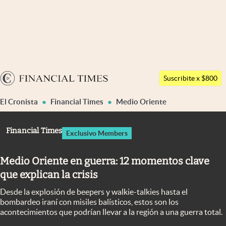
Últimas noticias
Dólar
Argentina
Members
Suscribite x $800
España
Economía y Política
El Cronista
Financial Times
Medio Oriente
México
Finanzas y Mercados
USA
Financial Times
Exclusivo Members
Mercados Online
Colombia
Uruguay
Negocios
Medio Oriente en guerra: 12 momentos clave
que explican la crisis
Columnistas
Desde la explosión de beepers y walkie-talkies hasta el
Otras secciones
bombardeo iraní con misiles balísticos, estos son los
acontecimientos que podrían llevar a la región a una guerra total.
Apertura