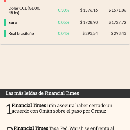
Dólar CCL (GD30,
0,30
%
$
1576,16
$
1571,86
48 hs)
0,05
%
$
1728,90
$
1727,72
Euro
0,04
%
$
293,54
$
293,43
Real brasileño
Las más leídas de Financial Times
1
Financial Times
Irán asegura haber cerrado un
acuerdo con Omán sobre el paso por Ormuz
Financial Times
Tasa Fed: Warsh se enfrenta al