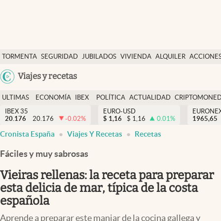
Últimas Noticias
TORMENTA
SEGURIDAD
JUBILADOS
VIVIENDA
ALQUILER
ACCIONE
Economía y finanzas
SOCIAL
Argentina
Viajes y recetas
Política
España
Actualidad
ULTIMAS
ECONOMÍA
IBEX
POLÍTICA
ACTUALIDAD
CRIPTOMONE
México
NOTICIAS
Y
Y
IBEX 35
EURO-USD
EURONE
Criptomonedas
20.176
20.176
-0.02
%
$
1,16
$
1,16
0.01
%
USA
1965,65
FINANZAS
EURO
Cronista España
Viajes Y Recetas
Recetas
Colombia
España
Uruguay
Fáciles y muy sabrosas
Vieiras rellenas: la receta para preparar
esta delicia de mar, típica de la costa
española
Aprende a preparar este manjar de la cocina gallega y