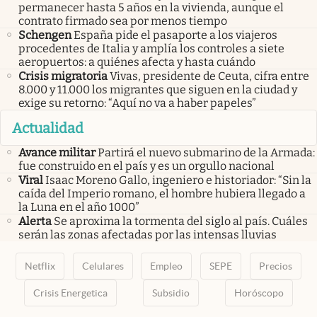
permanecer hasta 5 años en la vivienda, aunque el
contrato firmado sea por menos tiempo
Schengen
España pide el pasaporte a los viajeros
procedentes de Italia y amplía los controles a siete
aeropuertos: a quiénes afecta y hasta cuándo
Crisis migratoria
Vivas, presidente de Ceuta, cifra entre
8.000 y 11.000 los migrantes que siguen en la ciudad y
exige su retorno: “Aquí no va a haber papeles”
Actualidad
Avance militar
Partirá el nuevo submarino de la Armada:
fue construido en el país y es un orgullo nacional
Viral
Isaac Moreno Gallo, ingeniero e historiador: “Sin la
caída del Imperio romano, el hombre hubiera llegado a
la Luna en el año 1000”
Alerta
Se aproxima la tormenta del siglo al país. Cuáles
serán las zonas afectadas por las intensas lluvias
Netflix
Celulares
Empleo
SEPE
Precios
Crisis Energetica
Subsidio
Horóscopo