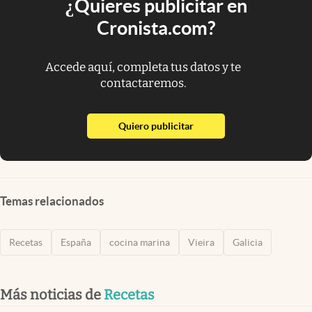
¿Quieres publicitar en
Cronista.com?
Accede aquí, completa tus datos y te
contactaremos.
abre en nueva pestaña
Quiero publicitar
Temas relacionados
Recetas
España
cocina marina
Vieira
Galicia
Más noticias de
Recetas