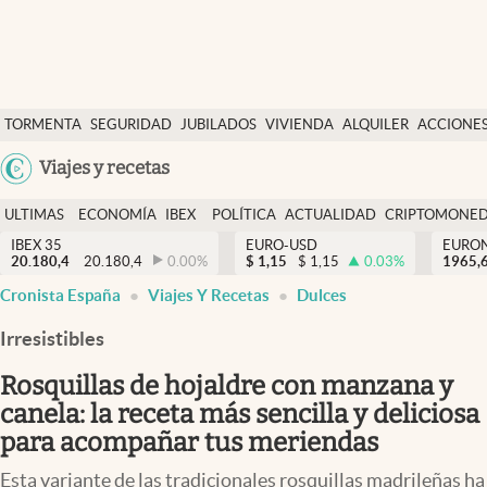
Últimas Noticias
TORMENTA
SEGURIDAD
JUBILADOS
VIVIENDA
ALQUILER
ACCIONE
Economía y finanzas
SOCIAL
Argentina
Viajes y recetas
Política
España
Actualidad
ULTIMAS
ECONOMÍA
IBEX
POLÍTICA
ACTUALIDAD
CRIPTOMONE
México
NOTICIAS
Y
Y
IBEX 35
EURO-USD
EURO
Criptomonedas
20.180,4
20.180,4
0.00
%
$
1,15
$
1,15
0.03
%
USA
1965,
FINANZAS
EURO
abre en nueva pestaña
abre en nueva pestaña
Cronista España
Viajes Y Recetas
Dulces
Colombia
España
Uruguay
Irresistibles
Rosquillas de hojaldre con manzana y
canela: la receta más sencilla y deliciosa
para acompañar tus meriendas
Esta variante de las tradicionales rosquillas madrileñas ha