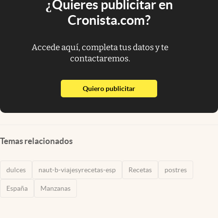
¿Quieres publicitar en
Cronista.com?
Accede aquí, completa tus datos y te
contactaremos.
abre en nueva pestaña
Quiero publicitar
Temas relacionados
dulces
naut-b-viajesyrecetas-esp
Recetas
postres
España
Manzanas