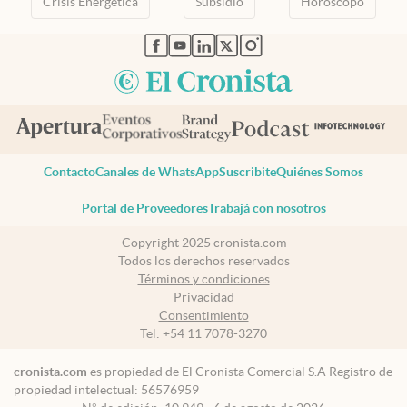
Crisis Energetica
Subsidio
Horóscopo
abre en nueva pestaña
abre en nueva pestaña
abre en nueva pestaña
abre en nueva pestaña
abre en nueva pestaña
Contacto
Canales de WhatsApp
Suscribite
Quiénes Somos
Portal de Proveedores
Trabajá con nosotros
Copyright 2025 cronista.com
Todos los derechos reservados
Términos y condiciones
Privacidad
Consentimiento
Tel:
+54 11 7078-3270
cronista.com
es propiedad de El Cronista Comercial S.A Registro de
propiedad intelectual: 56576959