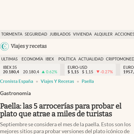
Últimas Noticias
TORMENTA
SEGURIDAD
JUBILADOS
VIVIENDA
ALQUILER
ACCIONE
Economía y finanzas
SOCIAL
Argentina
Viajes y recetas
Política
España
Actualidad
ULTIMAS
ECONOMÍA
IBEX
POLÍTICA
ACTUALIDAD
CRIPTOMONE
México
NOTICIAS
Y
Y
IBEX 35
EURO-USD
EURO
Criptomonedas
20.180,4
20.180,4
0.62
%
$
1,15
$
1,15
-0.27
%
USA
1957
FINANZAS
EURO
Cronista España
Viajes Y Recetas
Paella
Colombia
España
Uruguay
Gastronomía
Paella: las 5 arrocerías para probar el
plato que atrae a miles de turistas
Septiembre se considera el mes de la paella. Estos son los
mejores sitios para probar versiones del plato icónico de