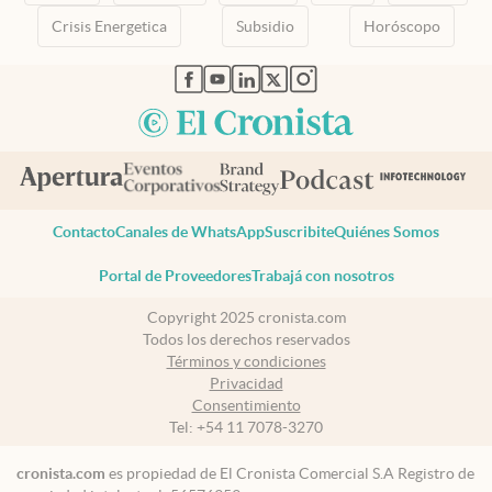
Crisis Energetica
Subsidio
Horóscopo
abre en nueva pestaña
abre en nueva pestaña
abre en nueva pestaña
abre en nueva pestaña
abre en nueva pestaña
Contacto
Canales de WhatsApp
Suscribite
Quiénes Somos
Portal de Proveedores
Trabajá con nosotros
Copyright 2025 cronista.com
Todos los derechos reservados
Términos y condiciones
Privacidad
Consentimiento
Tel:
+54 11 7078-3270
cronista.com
es propiedad de El Cronista Comercial S.A Registro de