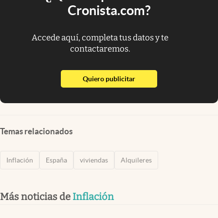
Cronista.com?
Accede aquí, completa tus datos y te
contactaremos.
abre en nueva pestaña
Quiero publicitar
Temas relacionados
Inflación
España
viviendas
Alquileres
Más noticias de
Inflación