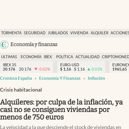
Últimas Noticias
TORMENTA
SEGURIDAD
JUBILADOS
VIVIENDA
ALQUILER
ACCIONE
Economía y finanzas
SOCIAL
Argentina
Economía y finanzas
Política
España
Actualidad
ULTIMAS
ECONOMÍA
IBEX
POLÍTICA
ACTUALIDAD
CRIPTOMONE
México
NOTICIAS
Y
Y
IBEX 35
EURO-USD
EURONE
Criptomonedas
20.176
20.176
-0.02
%
$
1,16
$
1,16
0.01
%
USA
1965,65
FINANZAS
EURO
Cronista España
Economía Y Finanzas
Inflación
Colombia
España
Uruguay
Crisis habitacional
Alquileres: por culpa de la inflación, ya
casi no se consiguen viviendas por
menos de 750 euros
La velocidad a la que desciende el stock de viviendas en