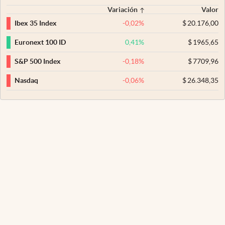
Variación
Valor
-0,02
%
$
20.176,00
Ibex 35 Index
0,41
%
$
1965,65
Euronext 100 ID
-0,18
%
$
7709,96
S&P 500 Index
-0,06
%
$
26.348,35
Nasdaq