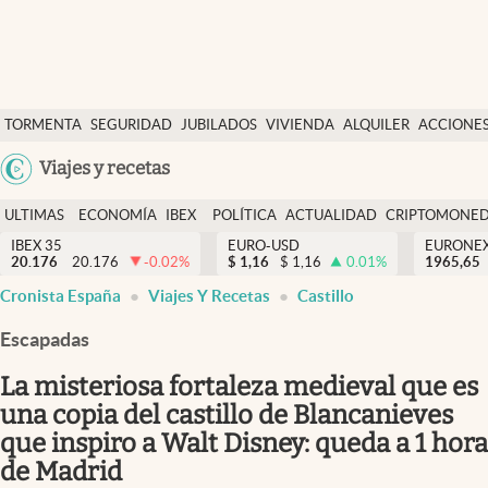
Últimas Noticias
TORMENTA
SEGURIDAD
JUBILADOS
VIVIENDA
ALQUILER
ACCIONE
Economía y finanzas
SOCIAL
Argentina
Viajes y recetas
Política
España
Actualidad
ULTIMAS
ECONOMÍA
IBEX
POLÍTICA
ACTUALIDAD
CRIPTOMONE
México
NOTICIAS
Y
Y
IBEX 35
EURO-USD
EURONE
Criptomonedas
20.176
20.176
-0.02
%
$
1,16
$
1,16
0.01
%
USA
1965,65
FINANZAS
EURO
Cronista España
Viajes Y Recetas
Castillo
Colombia
España
Uruguay
Escapadas
La misteriosa fortaleza medieval que es
una copia del castillo de Blancanieves
que inspiro a Walt Disney: queda a 1 hora
de Madrid