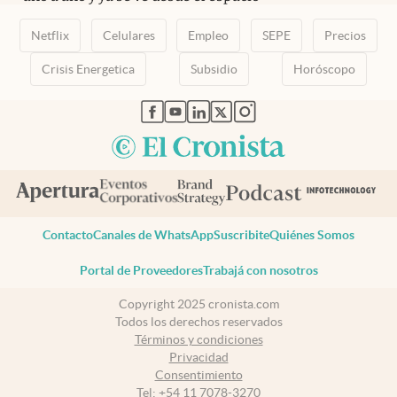
Netflix
Celulares
Empleo
SEPE
Precios
Crisis Energetica
Subsidio
Horóscopo
abre en nueva pestaña
abre en nueva pestaña
abre en nueva pestaña
abre en nueva pestaña
abre en nueva pestaña
Contacto
Canales de WhatsApp
Suscribite
Quiénes Somos
Portal de Proveedores
Trabajá con nosotros
Copyright 2025 cronista.com
Todos los derechos reservados
Términos y condiciones
Privacidad
Consentimiento
Tel:
+54 11 7078-3270