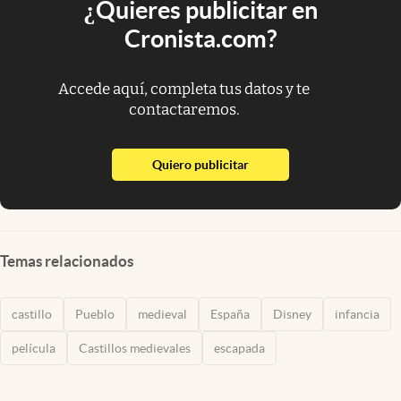
¿Quieres publicitar en
Cronista.com?
Accede aquí, completa tus datos y te
contactaremos.
abre en nueva pestaña
Quiero publicitar
Temas relacionados
castillo
Pueblo
medieval
España
Disney
infancia
película
Castillos medievales
escapada