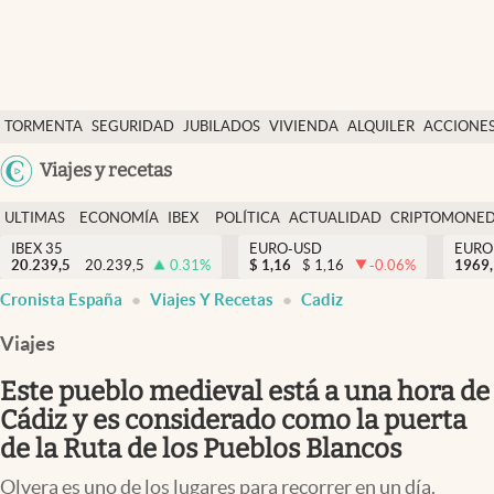
Últimas Noticias
TORMENTA
SEGURIDAD
JUBILADOS
VIVIENDA
ALQUILER
ACCIONE
Economía y finanzas
SOCIAL
Argentina
Viajes y recetas
Política
España
Actualidad
ULTIMAS
ECONOMÍA
IBEX
POLÍTICA
ACTUALIDAD
CRIPTOMONE
México
NOTICIAS
Y
Y
IBEX 35
EURO-USD
EURO
Criptomonedas
20.239,5
20.239,5
0.31
%
$
1,16
$
1,16
-0.06
%
USA
1969,
FINANZAS
EURO
Cronista España
Viajes Y Recetas
Cadiz
Colombia
España
Uruguay
Viajes
Este pueblo medieval está a una hora de
Cádiz y es considerado como la puerta
de la Ruta de los Pueblos Blancos
Olvera es uno de los lugares para recorrer en un día.