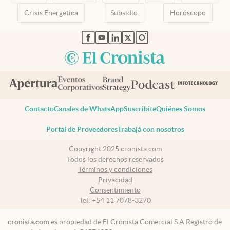
Crisis Energetica
Subsidio
Horóscopo
abre en nueva pestaña
abre en nueva pestaña
abre en nueva pestaña
abre en nueva pestaña
abre en nueva pestaña
Contacto
Canales de WhatsApp
Suscribite
Quiénes Somos
Portal de Proveedores
Trabajá con nosotros
Copyright 2025 cronista.com
Todos los derechos reservados
Términos y condiciones
Privacidad
Consentimiento
Tel:
+54 11 7078-3270
cronista.com
es propiedad de El Cronista Comercial S.A Registro de