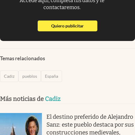
Accede aquí, completa tus datos y te
contactaremos.
abre en nueva pestaña
Quiero publicitar
Temas relacionados
Cadiz
pueblos
España
Más noticias de
Cadiz
El destino preferido de Alejandro
Sanz: este pueblo destaca por sus
construcciones medievales,