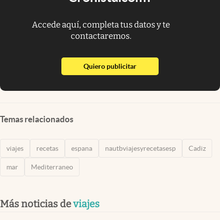
Accede aquí, completa tus datos y te
contactaremos.
abre en nueva pestaña
Quiero publicitar
Temas relacionados
viajes
recetas
espana
nautbviajesyrecetasesp
Cadiz
mar
Mediterraneo
Más noticias de
viajes