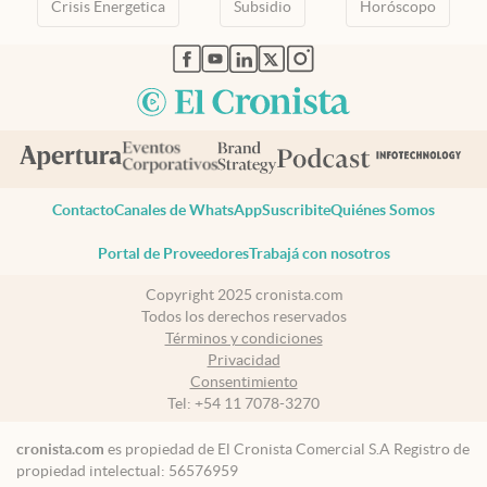
Crisis Energetica
Subsidio
Horóscopo
abre en nueva pestaña
abre en nueva pestaña
abre en nueva pestaña
abre en nueva pestaña
abre en nueva pestaña
Contacto
Canales de WhatsApp
Suscribite
Quiénes Somos
Portal de Proveedores
Trabajá con nosotros
Copyright 2025 cronista.com
Todos los derechos reservados
Términos y condiciones
Privacidad
Consentimiento
Tel:
+54 11 7078-3270
cronista.com
es propiedad de El Cronista Comercial S.A Registro de
propiedad intelectual: 56576959