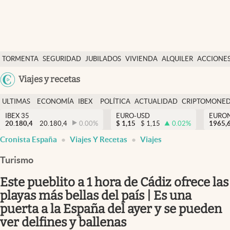
Últimas Noticias
TORMENTA
SEGURIDAD
JUBILADOS
VIVIENDA
ALQUILER
ACCIONE
Economía y finanzas
SOCIAL
Argentina
Viajes y recetas
Política
España
Actualidad
ULTIMAS
ECONOMÍA
IBEX
POLÍTICA
ACTUALIDAD
CRIPTOMONE
México
NOTICIAS
Y
Y
IBEX 35
EURO-USD
EURO
Criptomonedas
20.180,4
20.180,4
0.00
%
$
1,15
$
1,15
0.02
%
USA
1965,
FINANZAS
EURO
Cronista España
Viajes Y Recetas
Viajes
Colombia
España
Uruguay
Turismo
Este pueblito a 1 hora de Cádiz ofrece las
playas más bellas del país | Es una
puerta a la España del ayer y se pueden
ver delfines y ballenas