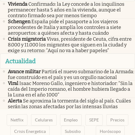
Vivienda
Confirmado: la Ley concede a los inquilinos
permanecer hasta 5 años en la vivienda, aunque el
contrato firmado sea por menos tiempo
Schengen
España pide el pasaporte a los viajeros
procedentes de Italia y amplía los controles a siete
aeropuertos: a quiénes afecta y hasta cuándo
Crisis migratoria
Vivas, presidente de Ceuta, cifra entre
8.000 y 11.000 los migrantes que siguen en la ciudad y
exige su retorno: “Aquí no va a haber papeles”
Actualidad
Avance militar
Partirá el nuevo submarino de la Armada:
fue construido en el país y es un orgullo nacional
Viral
Isaac Moreno Gallo, ingeniero e historiador: “Sin la
caída del Imperio romano, el hombre hubiera llegado a
la Luna en el año 1000”
Alerta
Se aproxima la tormenta del siglo al país. Cuáles
serán las zonas afectadas por las intensas lluvias
Netflix
Celulares
Empleo
SEPE
Precios
Crisis Energetica
Subsidio
Horóscopo