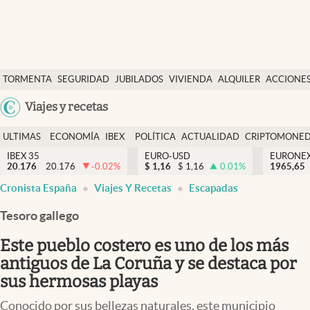
Últimas Noticias
TORMENTA
SEGURIDAD
JUBILADOS
VIVIENDA
ALQUILER
ACCIONE
Economía y finanzas
SOCIAL
Argentina
Viajes y recetas
Política
España
Actualidad
ULTIMAS
ECONOMÍA
IBEX
POLÍTICA
ACTUALIDAD
CRIPTOMONE
México
NOTICIAS
Y
Y
IBEX 35
EURO-USD
EURONE
Criptomonedas
20.176
20.176
-0.02
%
$
1,16
$
1,16
0.01
%
USA
1965,65
FINANZAS
EURO
Cronista España
Viajes Y Recetas
Escapadas
Colombia
España
Uruguay
Tesoro gallego
Este pueblo costero es uno de los más
antiguos de La Coruña y se destaca por
sus hermosas playas
Conocido por sus bellezas naturales, este municipio