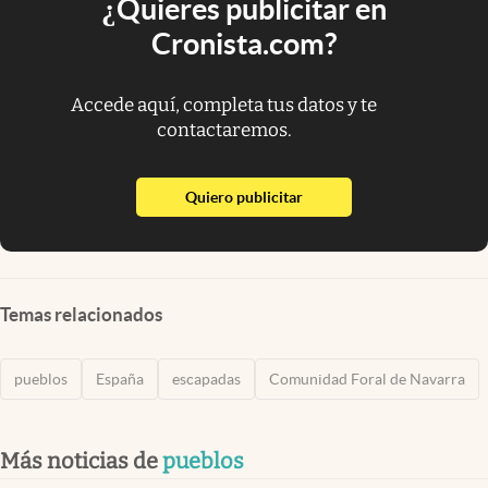
¿Quieres publicitar en
Cronista.com?
Accede aquí, completa tus datos y te
contactaremos.
abre en nueva pestaña
Quiero publicitar
Temas relacionados
pueblos
España
escapadas
Comunidad Foral de Navarra
Más noticias de
pueblos