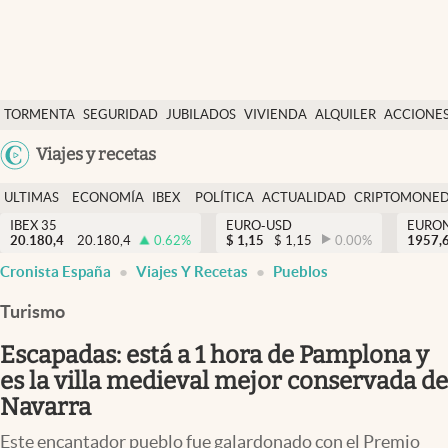
Últimas Noticias
TORMENTA
SEGURIDAD
JUBILADOS
VIVIENDA
ALQUILER
ACCIONE
Economía y finanzas
SOCIAL
Argentina
Viajes y recetas
Política
España
Actualidad
ULTIMAS
ECONOMÍA
IBEX
POLÍTICA
ACTUALIDAD
CRIPTOMONE
México
NOTICIAS
Y
Y
IBEX 35
EURO-USD
EURO
Criptomonedas
20.180,4
20.180,4
0.62
%
$
1,15
$
1,15
0.00
%
USA
1957,
FINANZAS
EURO
Cronista España
Viajes Y Recetas
Pueblos
Colombia
España
Uruguay
Turismo
Escapadas: está a 1 hora de Pamplona y
es la villa medieval mejor conservada de
Navarra
Este encantador pueblo fue galardonado con el Premio