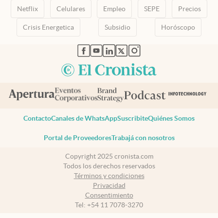
Netflix
Celulares
Empleo
SEPE
Precios
Crisis Energetica
Subsidio
Horóscopo
abre en nueva pestaña
abre en nueva pestaña
abre en nueva pestaña
abre en nueva pestaña
abre en nueva pestaña
Contacto
Canales de WhatsApp
Suscribite
Quiénes Somos
Portal de Proveedores
Trabajá con nosotros
Copyright 2025 cronista.com
Todos los derechos reservados
Términos y condiciones
Privacidad
Consentimiento
Tel:
+54 11 7078-3270