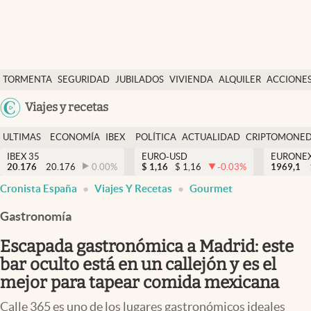
Últimas Noticias
TORMENTA
SEGURIDAD
JUBILADOS
VIVIENDA
ALQUILER
ACCIONE
Economía y finanzas
SOCIAL
Argentina
Viajes y recetas
Política
España
Actualidad
ULTIMAS
ECONOMÍA
IBEX
POLÍTICA
ACTUALIDAD
CRIPTOMONE
México
NOTICIAS
Y
Y
IBEX 35
EURO-USD
EURONE
Criptomonedas
20.176
20.176
0.00
%
$
1,16
$
1,16
-0.03
%
USA
1969,1
FINANZAS
EURO
Cronista España
Viajes Y Recetas
Gourmet
Colombia
España
Uruguay
Gastronomía
Escapada gastronómica a Madrid: este
bar oculto está en un callejón y es el
mejor para tapear comida mexicana
Calle 365 es uno de los lugares gastronómicos ideales