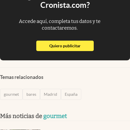
Cronista.com?
Accede aquí, completa tus datos y te
contactaremos.
abre en nueva pestaña
Quiero publicitar
Temas relacionados
gourmet
bares
Madrid
España
Más noticias de
gourmet