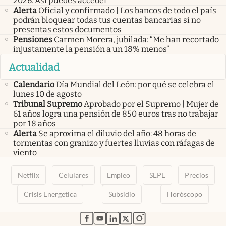
2026. Así puedes acceder
Alerta
Oficial y confirmado | Los bancos de todo el país
podrán bloquear todas tus cuentas bancarias si no
presentas estos documentos
Pensiones
Carmen Morera, jubilada: “Me han recortado
injustamente la pensión a un 18% menos”
Actualidad
Calendario
Día Mundial del León: por qué se celebra el
lunes 10 de agosto
Tribunal Supremo
Aprobado por el Supremo | Mujer de
61 años logra una pensión de 850 euros tras no trabajar
por 18 años
Alerta
Se aproxima el diluvio del año: 48 horas de
tormentas con granizo y fuertes lluvias con ráfagas de
viento
Netflix
Celulares
Empleo
SEPE
Precios
Crisis Energetica
Subsidio
Horóscopo
abre en nueva pestaña
abre en nueva pestaña
abre en nueva pestaña
abre en nueva pestaña
abre en nueva pestaña