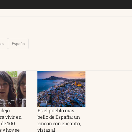
jes
España
 dejó
Es el pueblo más
a vivir en
bello de España: un
 de 100
rincón con encanto,
 y hoy se
vistas al