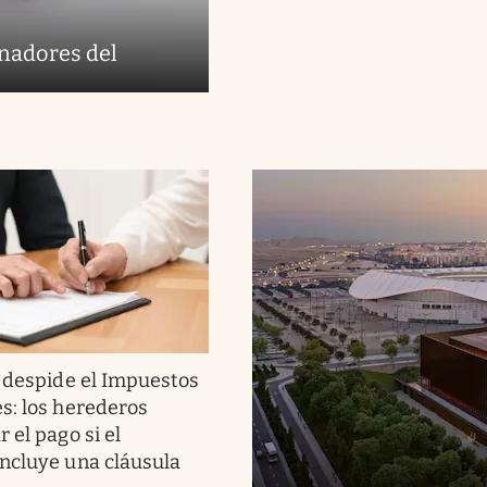
anadores del
 despide el Impuestos
s: los herederos
 el pago si el
ncluye una cláusula