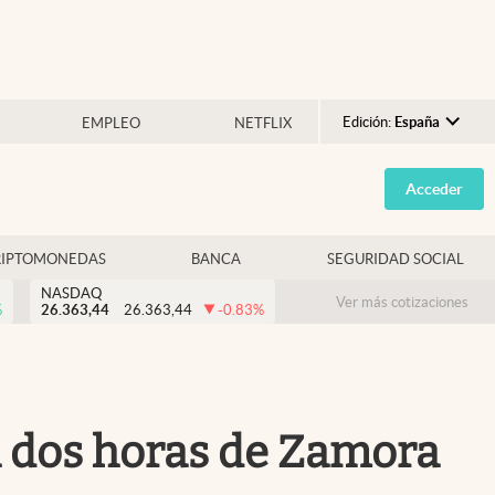
Edición:
España
EMPLEO
NETFLIX
Argentina
Acceder
España
México
RIPTOMONEDAS
BANCA
SEGURIDAD SOCIAL
USA
NASDAQ
Colombia
Ver más cotizaciones
%
26.363,44
26.363,44
-0.83
%
Uruguay
a dos horas de Zamora