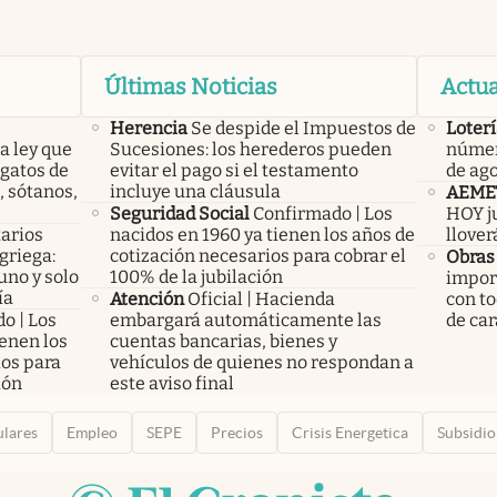
Últimas Noticias
Actua
Herencia
Se despide el Impuestos de
Loterí
a ley que
Sucesiones: los herederos pueden
númer
gatos de
evitar el pago si el testamento
de ag
, sótanos,
incluye una cláusula
AEME
Seguridad Social
Confirmado | Los
HOY ju
arios
nacidos en 1960 ya tienen los años de
llover
 griega:
cotización necesarios para cobrar el
Obras
uno y solo
100% de la jubilación
import
ía
Atención
Oficial | Hacienda
con to
o | Los
embargará automáticamente las
de car
ienen los
cuentas bancarias, bienes y
ios para
vehículos de quienes no respondan a
ión
este aviso final
ulares
Empleo
SEPE
Precios
Crisis Energetica
Subsidio