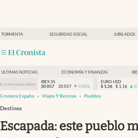
Últimas Noticias
TORMENTA
SEGURIDAD SOCIAL
JUBILADOS
Economía y finanzas
Política
Actualidad
Criptomonedas
ULTIMAS NOTICIAS
ECONOMÍA Y FINANZAS
IB
IBEX 35
EURO-USD
Ir a mercados online
20.057
20.057
0.00
%
$
1,16
$
1,16
0
Cronista España
Viajes Y Recetas
Pueblos
Destinos
Escapada: este pueblo m