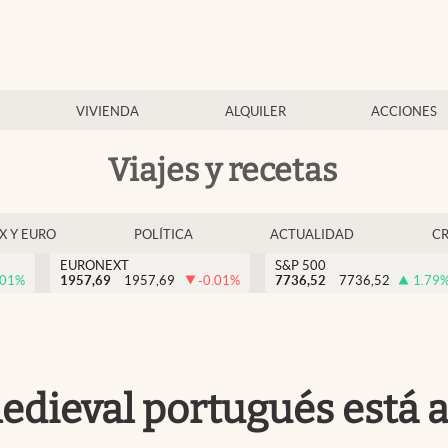
VIVIENDA
ALQUILER
ACCIONES
Viajes y recetas
EX Y EURO
POLÍTICA
ACTUALIDAD
C
EURONEXT
S&P 500
.01
%
1957,69
1957,69
-0.01
%
7736,52
7736,52
1.79
edieval portugués está 