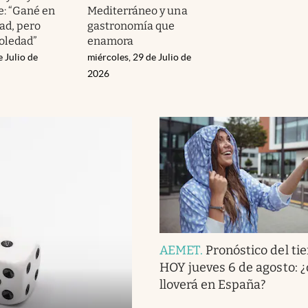
e: “Gané en
Mediterráneo y una
ad, pero
gastronomía que
soledad”
enamora
e Julio de
miércoles, 29 de Julio de
2026
AEMET
.
Pronóstico del ti
HOY jueves 6 de agosto: 
lloverá en España?