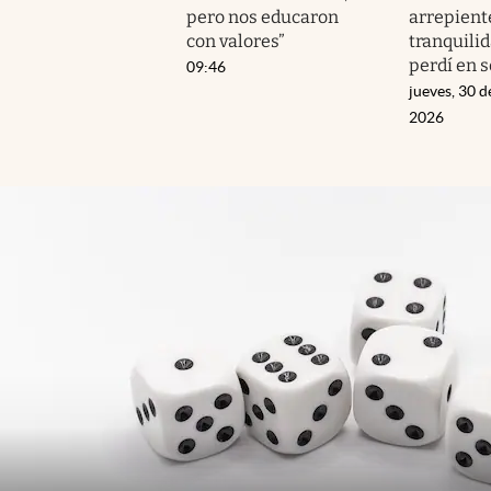
pero nos educaron
arrepient
con valores”
tranquilid
perdí en 
09:46
jueves, 30 d
2026