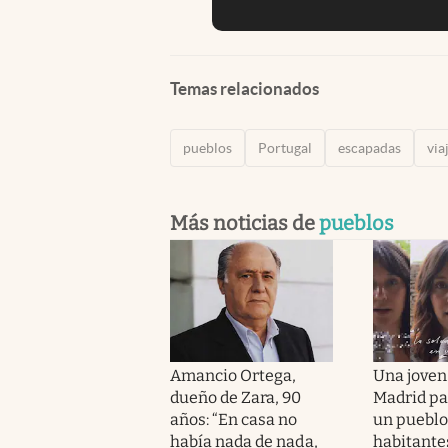
Temas relacionados
pueblos
Portugal
escapadas
via
Más noticias de
pueblos
Amancio Ortega,
Una joven
dueño de Zara, 90
Madrid par
años: “En casa no
un pueblo
había nada de nada,
habitantes