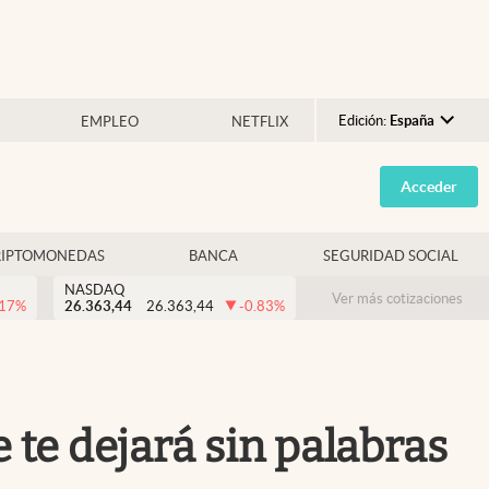
Edición:
España
EMPLEO
NETFLIX
Argentina
Acceder
España
México
RIPTOMONEDAS
BANCA
SEGURIDAD SOCIAL
USA
NASDAQ
Colombia
Ver más cotizaciones
.17
%
26.363,44
26.363,44
-0.83
%
Uruguay
 te dejará sin palabras