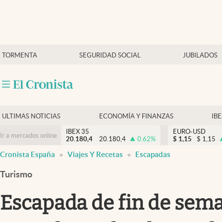
Últimas Noticias
TORMENTA
SEGURIDAD SOCIAL
JUBILADOS
Economía y finanzas
Política
Actualidad
Criptomonedas
ULTIMAS NOTICIAS
ECONOMÍA Y FINANZAS
IB
IBEX 35
EURO-USD
Ir a mercados online
20.180,4
20.180,4
0.62
%
$
1,15
$
1,15
Cronista España
Viajes Y Recetas
Escapadas
Turismo
Escapada de fin de seman