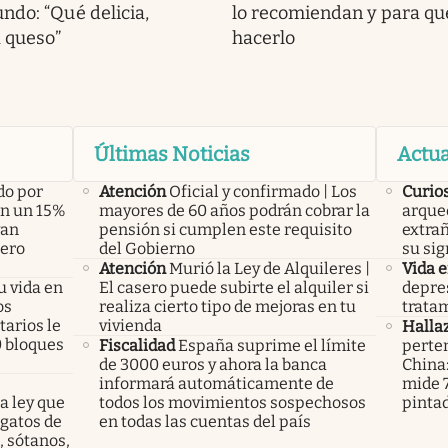
ndo: “Qué delicia,
lo recomiendan y para qué
a queso”
hacerlo
Últimas Noticias
Actua
do por
Atención
Oficial y confirmado | Los
Curio
án un 15%
mayores de 60 años podrán cobrar la
arque
yan
pensión si cumplen este requisito
extrañ
pero
del Gobierno
su sig
Atención
Murió la Ley de Alquileres |
Vida 
u vida en
El casero puede subirte el alquiler si
depres
os
realiza cierto tipo de mejoras en tu
tratam
arios le
vivienda
Halla
0 bloques
Fiscalidad
España suprime el límite
perte
de 3000 euros y ahora la banca
China
informará automáticamente de
mide 7
a ley que
todos los movimientos sospechosos
pinta
gatos de
en todas las cuentas del país
, sótanos,