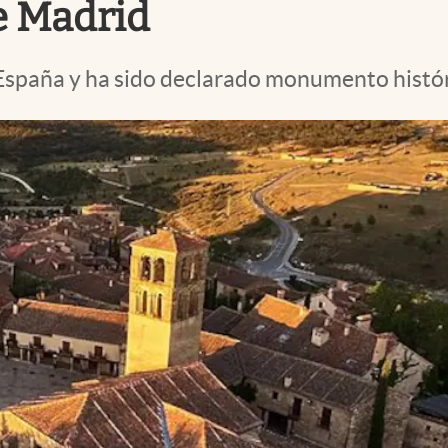
de Madrid
 España y ha sido declarado monumento histó