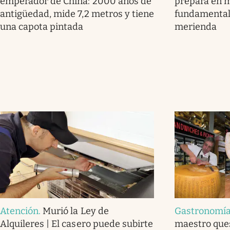
emperador de China: 2000 años de
prepara en m
antigüedad, mide 7,2 metros y tiene
fundamental
una capota pintada
merienda
Atención
.
Murió la Ley de
Gastronomía 
Alquileres | El casero puede subirte
maestro ques