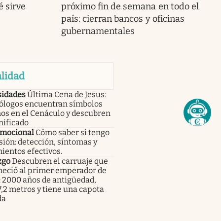
 sirve
próximo fin de semana en todo el
país: cierran bancos y oficinas
gubernamentales
lidad
sidades
Última Cena de Jesus:
ólogos encuentran símbolos
os en el Cenáculo y descubren
nificado
emocional
Cómo saber si tengo
ión: detección, síntomas y
ientos efectivos.
zgo
Descubren el carruaje que
neció al primer emperador de
: 2000 años de antigüedad,
,2 metros y tiene una capota
da