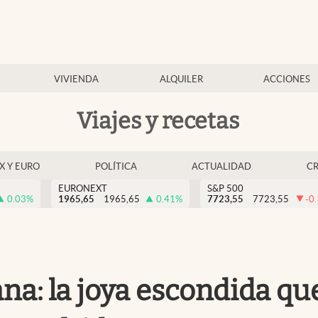
VIVIENDA
ALQUILER
ACCIONES
Viajes y recetas
EX Y EURO
POLÍTICA
ACTUALIDAD
C
EURONEXT
S&P 500
0.03
%
1965,65
1965,65
0.41
%
7723,55
7723,55
-0
a: la joya escondida que