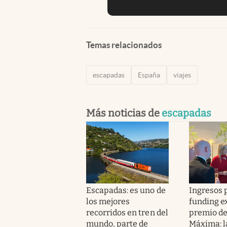
Temas relacionados
escapadas
España
viajes
Más noticias de
escapadas
Escapadas: es uno de
Ingresos p
los mejores
funding e
recorridos en tren del
premio de
mundo, parte de
Máxima: l