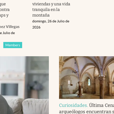
 que
viviendas y una vida
ontra
tranquila en la
ps y
montaña
domingo, 26 de Julio de
hez Villegas
2026
e Julio de
Members
Curiosidades
.
Última Cena
arqueólogos encuentran 