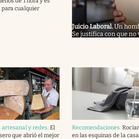
enos de 1 hora y es
 para cualquier
Juicio Laboral
.
Un hombr
Se justifica con que no
artesanal y redes
.
El
Recomendaciones
.
Rociar
ero que abrió el mejor
en las esquinas de la casa