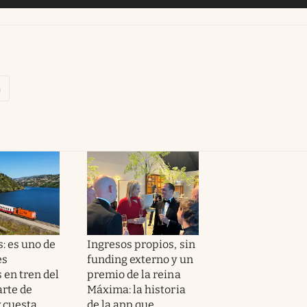
a
: es uno de
Ingresos propios, sin
es
funding externo y un
 en tren del
premio de la reina
rte de
Máxima: la historia
y cuesta
de la app que