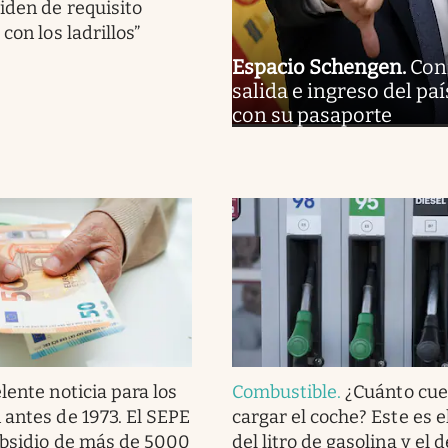
piden de requisito
 con los ladrillos”
Espacio Schengen
.
Conf
salida e ingreso del pa
con su pasaporte
lente noticia para los
Combustible
.
¿Cuánto cue
 antes de 1973. El SEPE
cargar el coche? Este es e
ubsidio de más de 5000
del litro de gasolina y el 