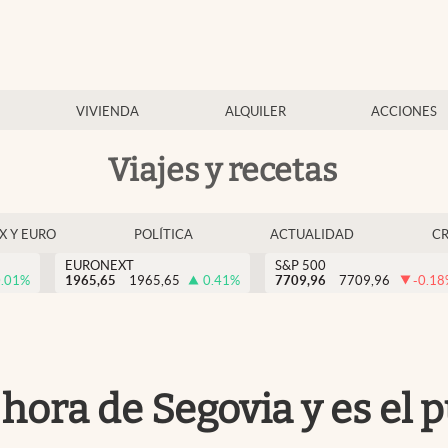
VIVIENDA
ALQUILER
ACCIONES
Viajes y recetas
EX Y EURO
POLÍTICA
ACTUALIDAD
C
EURONEXT
S&P 500
.01
%
1965,65
1965,65
0.41
%
7709,96
7709,96
-0.18
 hora de Segovia y es el