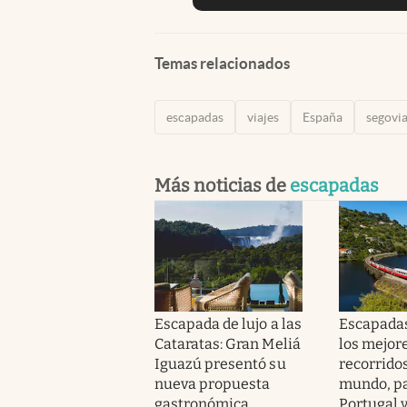
Temas relacionados
escapadas
viajes
España
segovi
Más noticias de
escapadas
Escapada de lujo a las
Escapadas
Cataratas: Gran Meliá
los mejor
Iguazú presentó su
recorridos
nueva propuesta
mundo, pa
gastronómica
Portugal 