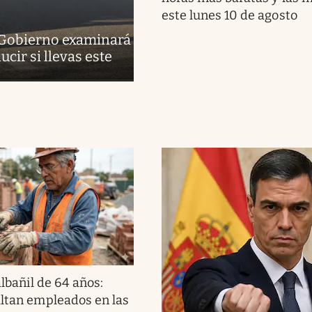
este lunes 10 de agosto
l Gobierno examinará
cir si llevas este
albañil de 64 años:
altan empleados en las