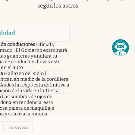
según los astros
lidad
ión conductores
Oficial y
rmado | El Gobierno examinará
las guanteras y anulará tu
ia de conducir si llevas este
 en el auto
ia
Hallazgo del siglo |
tran en medio de la cordillera
 Andes la respuesta definitiva a
ación de la vida en la Tierra
a
Las sombras de ojos de
dona en tendencia: esta
osa paleta de maquillaje
a y suaviza la mirada
Horóscopo