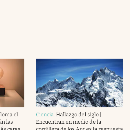
loma el
Ciencia
.
Hallazgo del siglo |
án las
Encuentran en medio de la
más caras
cordillera de los Andes la respuesta