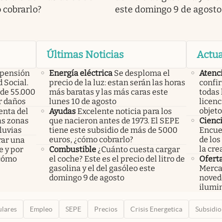
 cobrarlo?
este domingo 9 de agosto
Últimas Noticias
Actua
 pensión
Energía eléctrica
Se desploma el
Atenc
 Social.
precio de la luz: estan serán las horas
confi
de 55.000
más baratas y las más caras este
todas 
r daños
lunes 10 de agosto
licenc
objeto
enta del
Ayudas
Excelente noticia para los
las zonas
que nacieron antes de 1973. El SEPE
Cienc
luvias
tiene este subsidio de más de 5000
Encuen
euros, ¿cómo cobrarlo?
de los
rar una
la cre
e y por
Combustible
¿Cuánto cuesta cargar
 cómo
el coche? Este es el precio del litro de
Ofert
gasolina y el del gasóleo este
Merca
domingo 9 de agosto
noved
ilumin
ulares
Empleo
SEPE
Precios
Crisis Energetica
Subsidio