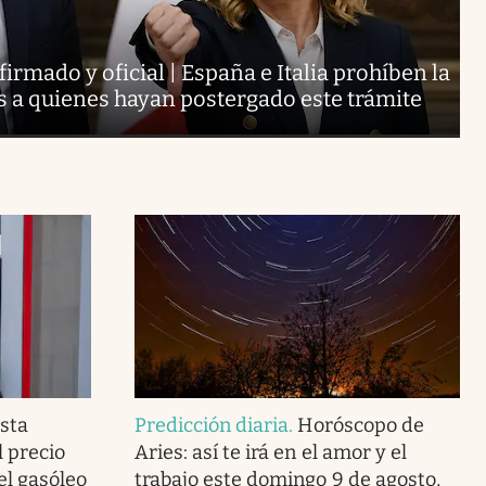
irmado y oficial | España e Italia prohíben la
ís a quienes hayan postergado este trámite
sta
Predicción diaria
.
Horóscopo de
l precio
Aries: así te irá en el amor y el
del gasóleo
trabajo este domingo 9 de agosto,