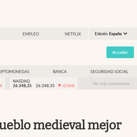
Edición:
España
EMPLEO
NETFLIX
Argentina
Acceder
España
México
RIPTOMONEDAS
BANCA
SEGURIDAD SOCIAL
USA
NASDAQ
Colombia
Ver más cotizaciones
%
26.348,35
26.348,35
-0.06
%
Uruguay
 pueblo medieval mejor