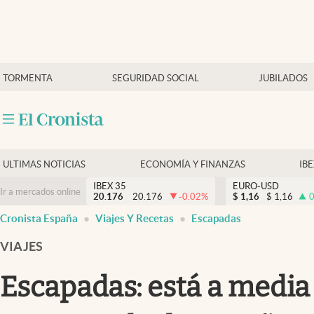
Últimas Noticias
TORMENTA
SEGURIDAD SOCIAL
JUBILADOS
Economía y finanzas
Política
Actualidad
Criptomonedas
ULTIMAS NOTICIAS
ECONOMÍA Y FINANZAS
IB
IBEX 35
EURO-USD
Ir a mercados online
20.176
20.176
-0.02
%
$
1,16
$
1,16
0
Cronista España
Viajes Y Recetas
Escapadas
VIAJES
Escapadas: está a media