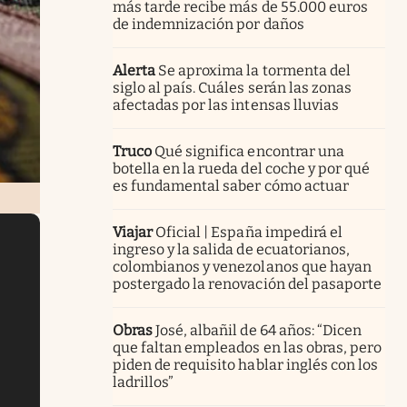
más tarde recibe más de 55.000 euros
de indemnización por daños
Alerta
Se aproxima la tormenta del
siglo al país. Cuáles serán las zonas
afectadas por las intensas lluvias
Truco
Qué significa encontrar una
botella en la rueda del coche y por qué
es fundamental saber cómo actuar
Viajar
Oficial | España impedirá el
ingreso y la salida de ecuatorianos,
colombianos y venezolanos que hayan
postergado la renovación del pasaporte
Obras
José, albañil de 64 años: “Dicen
que faltan empleados en las obras, pero
piden de requisito hablar inglés con los
ladrillos”