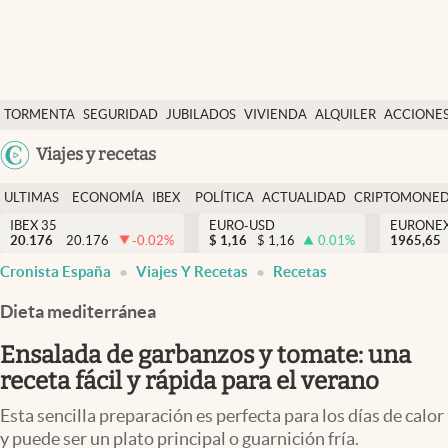
Últimas Noticias
TORMENTA
SEGURIDAD
JUBILADOS
VIVIENDA
ALQUILER
ACCIONE
Economía y finanzas
SOCIAL
Argentina
Viajes y recetas
Política
España
Actualidad
ULTIMAS
ECONOMÍA
IBEX
POLÍTICA
ACTUALIDAD
CRIPTOMONE
México
NOTICIAS
Y
Y
IBEX 35
EURO-USD
EURONE
Criptomonedas
20.176
20.176
-0.02
%
$
1,16
$
1,16
0.01
%
USA
1965,65
FINANZAS
EURO
Cronista España
Viajes Y Recetas
Recetas
Colombia
España
Uruguay
Dieta mediterránea
Ensalada de garbanzos y tomate: una
receta fácil y rápida para el verano
Esta sencilla preparación es perfecta para los días de calor
y puede ser un plato principal o guarnición fría.