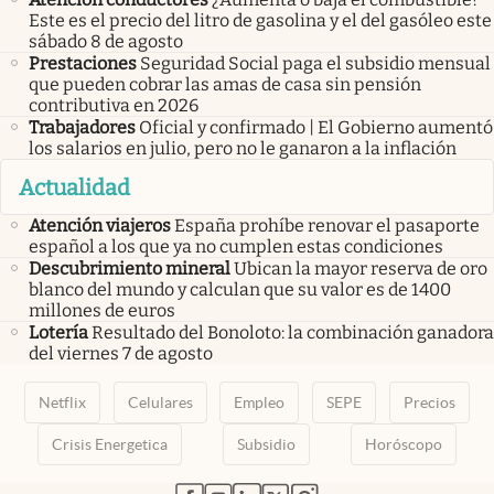
Este es el precio del litro de gasolina y el del gasóleo este
sábado 8 de agosto
Prestaciones
Seguridad Social paga el subsidio mensual
que pueden cobrar las amas de casa sin pensión
contributiva en 2026
Trabajadores
Oficial y confirmado | El Gobierno aumentó
los salarios en julio, pero no le ganaron a la inflación
Actualidad
Atención viajeros
España prohíbe renovar el pasaporte
español a los que ya no cumplen estas condiciones
Descubrimiento mineral
Ubican la mayor reserva de oro
blanco del mundo y calculan que su valor es de 1400
millones de euros
Lotería
Resultado del Bonoloto: la combinación ganadora
del viernes 7 de agosto
Netflix
Celulares
Empleo
SEPE
Precios
Crisis Energetica
Subsidio
Horóscopo
abre en nueva pestaña
abre en nueva pestaña
abre en nueva pestaña
abre en nueva pestaña
abre en nueva pestaña