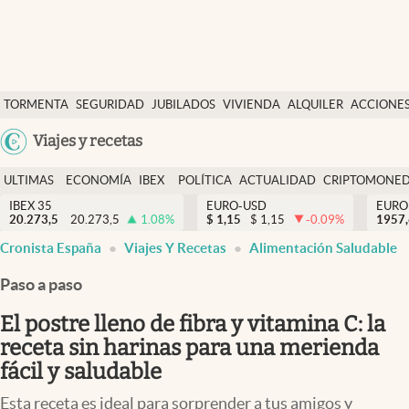
Últimas Noticias
TORMENTA
SEGURIDAD
JUBILADOS
VIVIENDA
ALQUILER
ACCIONE
Economía y finanzas
SOCIAL
Argentina
Viajes y recetas
Política
España
Actualidad
ULTIMAS
ECONOMÍA
IBEX
POLÍTICA
ACTUALIDAD
CRIPTOMONE
México
NOTICIAS
Y
Y
IBEX 35
EURO-USD
EURO
Criptomonedas
20.273,5
20.273,5
1.08
%
$
1,15
$
1,15
-0.09
%
USA
1957
FINANZAS
EURO
Cronista España
Viajes Y Recetas
Alimentación Saludable
Colombia
España
Uruguay
Paso a paso
El postre lleno de fibra y vitamina C: la
receta sin harinas para una merienda
fácil y saludable
Esta receta es ideal para sorprender a tus amigos y