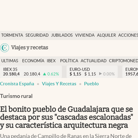
Últimas Noticias
TORMENTA
SEGURIDAD
JUBILADOS
VIVIENDA
ALQUILER
ACCIONE
Economía y finanzas
SOCIAL
Argentina
Viajes y recetas
Política
España
Actualidad
ULTIMAS
ECONOMÍA
IBEX
POLÍTICA
ACTUALIDAD
CRIPTOMONE
México
NOTICIAS
Y
Y
IBEX 35
EURO-USD
EURO
Criptomonedas
20.180,4
20.180,4
0.62
%
$
1,15
$
1,15
0.00
%
USA
1957,
FINANZAS
EURO
Cronista España
Viajes Y Recetas
Pueblo
Colombia
España
Uruguay
Turismo rural
El bonito pueblo de Guadalajara que se
destaca por sus "cascadas escalonadas"
y su característica arquitectura negra
Una pedanía de Campillo de Ranas en la Sierra Norte de