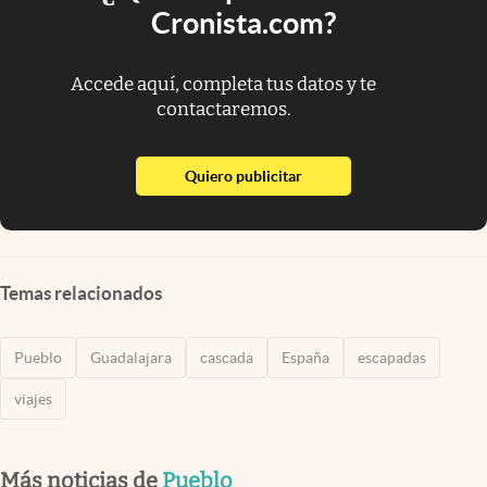
Cronista.com?
Accede aquí, completa tus datos y te
contactaremos.
abre en nueva pestaña
Quiero publicitar
Temas relacionados
Pueblo
Guadalajara
cascada
España
escapadas
viajes
Más noticias de
Pueblo