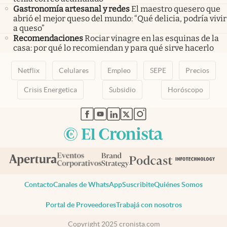
Gastronomía artesanal y redes
El maestro quesero que
abrió el mejor queso del mundo: “Qué delicia, podría vivir
a queso”
Recomendaciones
Rociar vinagre en las esquinas de la
casa: por qué lo recomiendan y para qué sirve hacerlo
Netflix
Celulares
Empleo
SEPE
Precios
Crisis Energetica
Subsidio
Horóscopo
abre en nueva pestaña
abre en nueva pestaña
abre en nueva pestaña
abre en nueva pestaña
abre en nueva pestaña
Contacto
Canales de WhatsApp
Suscribite
Quiénes Somos
Portal de Proveedores
Trabajá con nosotros
Copyright 2025 cronista.com