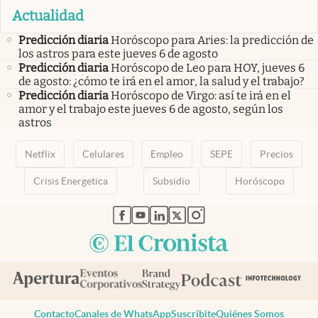
Actualidad
Predicción diaria
Horóscopo para Aries: la predicción de
los astros para este jueves 6 de agosto
Predicción diaria
Horóscopo de Leo para HOY, jueves 6
de agosto: ¿cómo te irá en el amor, la salud y el trabajo?
Predicción diaria
Horóscopo de Virgo: así te irá en el
amor y el trabajo este jueves 6 de agosto, según los
astros
Netflix
Celulares
Empleo
SEPE
Precios
Crisis Energetica
Subsidio
Horóscopo
abre en nueva pestaña
abre en nueva pestaña
abre en nueva pestaña
abre en nueva pestaña
abre en nueva pestaña
Contacto
Canales de WhatsApp
Suscribite
Quiénes Somos