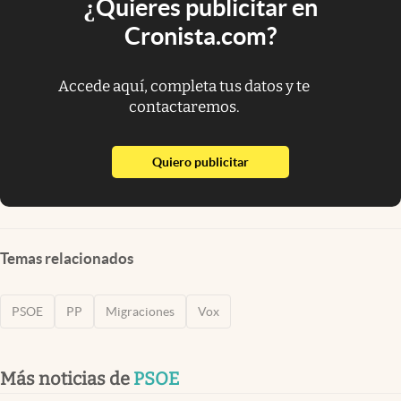
¿Quieres publicitar en
Cronista.com?
Accede aquí, completa tus datos y te
contactaremos.
abre en nueva pestaña
Quiero publicitar
Temas relacionados
PSOE
PP
Migraciones
Vox
Más noticias de
PSOE