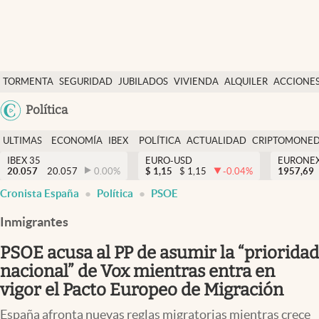
Últimas Noticias
TORMENTA
SEGURIDAD
JUBILADOS
VIVIENDA
ALQUILER
ACCIONE
Economía y finanzas
SOCIAL
Argentina
Política
Política
España
Actualidad
ULTIMAS
ECONOMÍA
IBEX
POLÍTICA
ACTUALIDAD
CRIPTOMONE
México
NOTICIAS
Y
Y
IBEX 35
EURO-USD
EURONE
Criptomonedas
20.057
20.057
0.00
%
$
1,15
$
1,15
-0.04
%
USA
1957,69
FINANZAS
EURO
Cronista España
Política
PSOE
Colombia
España
Uruguay
Inmigrantes
PSOE acusa al PP de asumir la “prioridad
nacional” de Vox mientras entra en
vigor el Pacto Europeo de Migración
España afronta nuevas reglas migratorias mientras crece