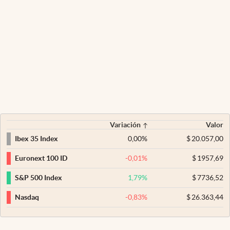
Variación
Valor
0,00
%
$
20.057,00
Ibex 35 Index
-0,01
%
$
1957,69
Euronext 100 ID
1,79
%
$
7736,52
S&P 500 Index
-0,83
%
$
26.363,44
Nasdaq