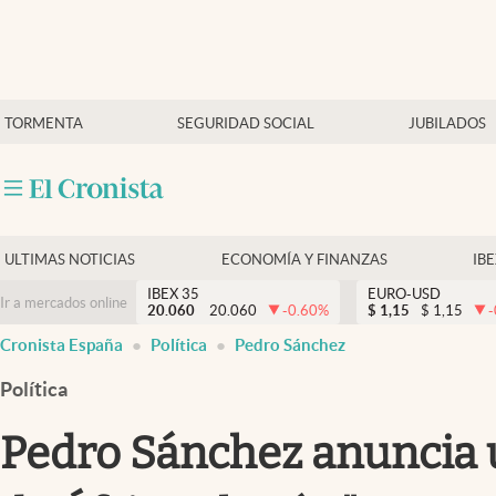
Últimas Noticias
TORMENTA
SEGURIDAD SOCIAL
JUBILADOS
Economía y finanzas
Política
Actualidad
Criptomonedas
ULTIMAS NOTICIAS
ECONOMÍA Y FINANZAS
IB
IBEX 35
EURO-USD
Ir a mercados online
20.060
20.060
-0.60
%
$
1,15
$
1,15
-
Cronista España
Política
Pedro Sánchez
Política
Pedro Sánchez anuncia u