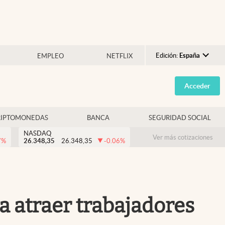
Edición:
España
EMPLEO
NETFLIX
Argentina
Acceder
España
México
RIPTOMONEDAS
BANCA
SEGURIDAD SOCIAL
USA
NASDAQ
Colombia
Ver más cotizaciones
7
%
26.348,35
26.348,35
-0.06
%
Uruguay
a atraer trabajadores