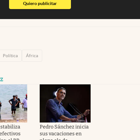
abre en nueva pestaña
Quiero publicitar
Política
África
z
stabiliza
Pedro Sánchez inicia
efectivos
sus vacaciones en