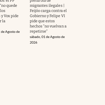
os: el PP
plena ola de
 “no quede
migrantes ilegales |
 los
Feijóo carga contra el
 y Vox pide
Gobierno y Felipe VI
r la
pide que estos
hechos “no vuelvan a
repetirse”
 de Agosto de
sábado, 01 de Agosto de
2026