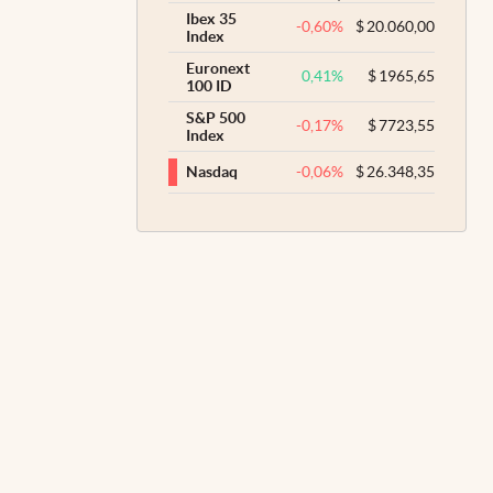
Ibex 35
-0,60
%
$
20.060,00
Index
Euronext
0,41
%
$
1965,65
100 ID
S&P 500
-0,17
%
$
7723,55
Index
-0,06
%
$
26.348,35
Nasdaq