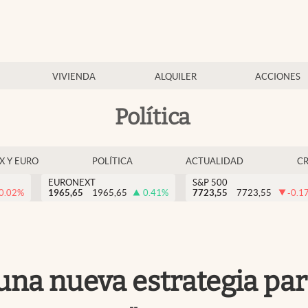
VIVIENDA
ALQUILER
ACCIONES
Política
EX Y EURO
POLÍTICA
ACTUALIDAD
C
EURONEXT
S&P 500
0.02
%
1965,65
1965,65
0.41
%
7723,55
7723,55
-0.1
na nueva estrategia par