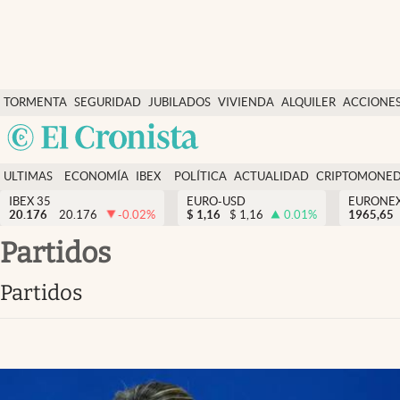
Últimas Noticias
TORMENTA
SEGURIDAD
JUBILADOS
VIVIENDA
ALQUILER
ACCIONE
Economía y finanzas
SOCIAL
Argentina
Política
España
Actualidad
ULTIMAS
ECONOMÍA
IBEX
POLÍTICA
ACTUALIDAD
CRIPTOMONE
México
NOTICIAS
Y
Y
IBEX 35
EURO-USD
EURONE
Criptomonedas
20.176
20.176
-0.02
%
$
1,16
$
1,16
0.01
%
USA
1965,65
FINANZAS
EURO
Colombia
partidos
España
Uruguay
partidos