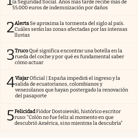
la Seguridad Social. Años más tarde recibe más de
55.000 euros de indemnización por daños
2
Alerta
Se aproxima la tormenta del siglo al país.
Cuáles serán las zonas afectadas por las intensas
lluvias
3
Truco
Qué significa encontrar una botella en la
rueda del coche y por qué es fundamental saber
cómo actuar
4
Viajar
Oficial | España impedirá el ingreso y la
salida de ecuatorianos, colombianos y
venezolanos que hayan postergado la renovación
del pasaporte
5
Felicidad
Fiódor Dostoievski, histórico escritor
ruso: “Colón no fue feliz al momento en que
descubrió América, sino mientras la descubría”